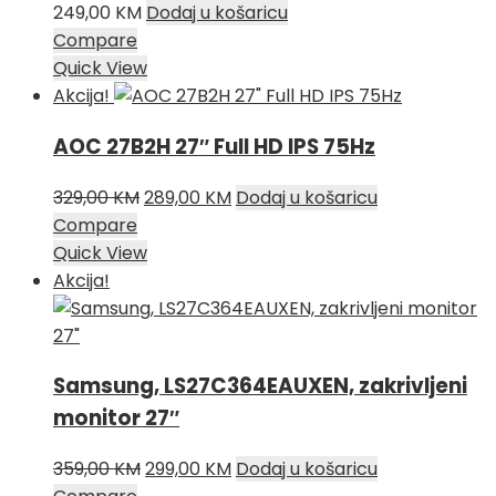
249,00
KM
Dodaj u košaricu
Compare
Quick View
Akcija!
AOC 27B2H 27″ Full HD IPS 75Hz
Izvorna
Trenutna
329,00
KM
289,00
KM
Dodaj u košaricu
cijena
cijena
Compare
bila
je:
Quick View
je:
289,00 KM.
Akcija!
329,00 KM.
Samsung, LS27C364EAUXEN, zakrivljeni
monitor 27″
Izvorna
Trenutna
359,00
KM
299,00
KM
Dodaj u košaricu
cijena
cijena