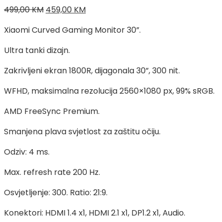
Izvorna
Trenutna
499,00
KM
459,00
KM
cijena
cijena
Xiaomi Curved Gaming Monitor 30”.
bila
je:
je:
459,00 KM.
Ultra tanki dizajn.
499,00 KM.
Zakrivljeni ekran 1800R, dijagonala 30”, 300 nit.
WFHD, maksimalna rezolucija 2560×1080 px, 99% sRGB.
AMD FreeSync Premium.
Smanjena plava svjetlost za zaštitu očiju.
Odziv: 4 ms.
Max. refresh rate 200 Hz.
Osvjetljenje: 300. Ratio: 21:9.
Konektori: HDMI 1.4 x1, HDMI 2.1 x1, DP1.2 x1, Audio.