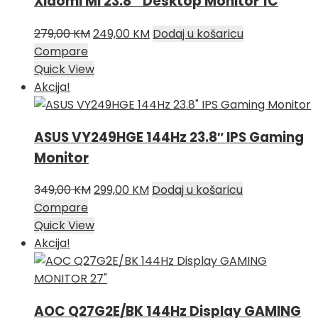
Xiaomi Mi 23.8’’ Desktop Monitor 1C
Izvorna
Trenutna
279,00
KM
249,00
KM
Dodaj u košaricu
cijena
cijena
Compare
bila
je:
Quick View
je:
249,00 KM.
Akcija!
279,00 KM.
ASUS VY249HGE 144Hz 23.8″ IPS Gaming
Monitor
Izvorna
Trenutna
349,00
KM
299,00
KM
Dodaj u košaricu
cijena
cijena
Compare
bila
je:
Quick View
je:
299,00 KM.
Akcija!
349,00 KM.
AOC Q27G2E/BK 144Hz Display GAMING