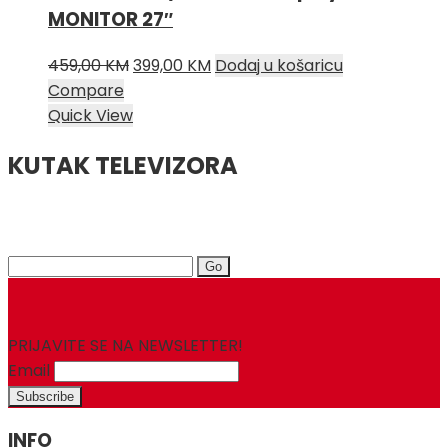
MONITOR 27″
Izvorna
Trenutna
459,00
KM
399,00
KM
Dodaj u košaricu
cijena
cijena
Compare
bila
je:
Quick View
je:
399,00 KM.
KUTAK TELEVIZORA
459,00 KM.
Search
for:
PRIJAVITE SE NA NEWSLETTER!
Email
INFO