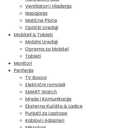
Ventilatori i Hlađenja
Napajanja
Matične Ploče
Optički Uređaji
Mobiteli & Tableti
Mobilni Uređaji
Oprema za Mobitel
Tableti
Monitori
Periferija
TV Boxovi
Električni romobili
SMART Watch
Mreže i Komunikacije
Eksterna Kućišta & Ladice
Punjači za Laptope
Kablovi i Adapteri
Mikrofoni