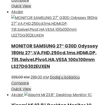
Compare
bila
je:
Quick View
je:
299,00 KM.
Akcija!
359,00 KM.
MONITOR SAMSUNG 27″ G30D Odyssey
180Hz 27″,VA,FHD,250cd,1ms,HDMI,DP,
Tilt,Swivel,Pivot,HA,VESA 100x100mm
LS27DG302EUXEN
Izvorna
Trenutna
329,00
KM
299,00
KM
Dodaj u košaricu
cijena
cijena
Compare
bila
je:
Quick View
je:
299,00 KM.
Akcija!
329,00 KM.