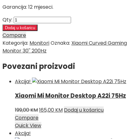
Garancija: 12 mjeseci.
Qty:
Dodaj u košaricu
Compare
Kategorija:
Monitori
Oznaka:
Xiaomi Curved Gaming
Monitor 30'' 200Hz
Povezani proizvodi
Akcija!
Xiaomi Mi Monitor Desktop A22i 75Hz
Izvorna
Trenutna
199,00
KM
165,00
KM
Dodaj u košaricu
cijena
cijena
Compare
bila
je:
Quick View
je:
165,00 KM.
Akcija!