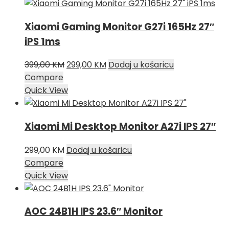
199,00 KM.
Xiaomi Gaming Monitor G27i 165Hz 27″
iPS 1ms
Izvorna
Trenutna
399,00
KM
299,00
KM
Dodaj u košaricu
cijena
cijena
Compare
bila
je:
Quick View
je:
299,00 KM.
399,00 KM.
Xiaomi Mi Desktop Monitor A27i IPS 27″
299,00
KM
Dodaj u košaricu
Compare
Quick View
AOC 24B1H IPS 23.6″ Monitor