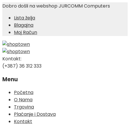
Dobro došli na webshop JURCOMM Computers
Lista želja
Blagajna
Moj Račun
Kontakt:
(+387) 36 312 333
Menu
Skip
Početna
to
O Nama
content
Trgovina
Plaćanje i Dostava
Kontakt