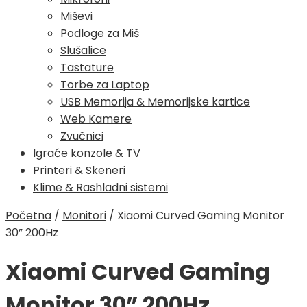
Miševi
Podloge za Miš
Slušalice
Tastature
Torbe za Laptop
USB Memorija & Memorijske kartice
Web Kamere
Zvučnici
Igraće konzole & TV
Printeri & Skeneri
Klime & Rashladni sistemi
Početna
/
Monitori
/
Xiaomi Curved Gaming Monitor
30” 200Hz
Xiaomi Curved Gaming
Monitor 30” 200Hz