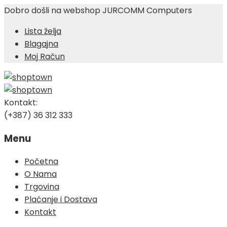
Dobro došli na webshop JURCOMM Computers
Lista želja
Blagajna
Moj Račun
Kontakt:
(+387) 36 312 333
Menu
Skip
Početna
to
O Nama
content
Trgovina
Plaćanje i Dostava
Kontakt