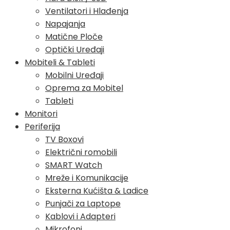
Ventilatori i Hlađenja
Napajanja
Matične Ploče
Optički Uređaji
Mobiteli & Tableti
Mobilni Uređaji
Oprema za Mobitel
Tableti
Monitori
Periferija
TV Boxovi
Električni romobili
SMART Watch
Mreže i Komunikacije
Eksterna Kućišta & Ladice
Punjači za Laptope
Kablovi i Adapteri
Mikrofoni