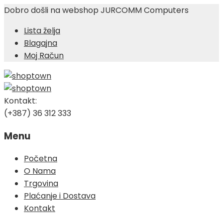
Dobro došli na webshop JURCOMM Computers
Lista želja
Blagajna
Moj Račun
Kontakt:
(+387) 36 312 333
Menu
Skip
Početna
to
O Nama
content
Trgovina
Plaćanje i Dostava
Kontakt