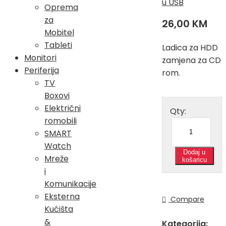
u USB
Oprema
za
26,00
KM
Mobitel
Tableti
Ladica za HDD
Monitori
zamjena za CD
Periferija
rom.
TV
Boxovi
Električni
Qty:
romobili
SMART
Watch
Dodaj u
Mreže
košaricu
i
Komunikacije
Eksterna
Compare
Kućišta
&
Kategorija: