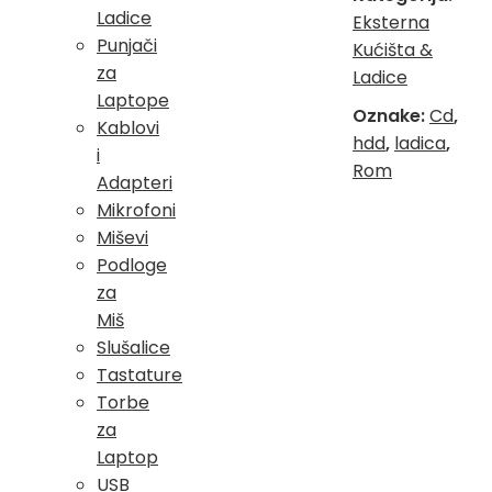
Ladice
Eksterna
Punjači
Kućišta &
za
Ladice
Laptope
Oznake:
Cd
,
Kablovi
hdd
,
ladica
,
i
Rom
Adapteri
Mikrofoni
Miševi
Podloge
za
Miš
Slušalice
Tastature
Torbe
za
Laptop
USB