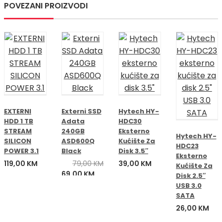
POVEZANI PROIZVODI
EXTERNI
Externi SSD
Hytech HY-
HDD 1 TB
Adata
HDC30
STREAM
240GB
Eksterno
Hytech HY-
SILICON
ASD600Q
Kućište Za
HDC23
POWER 3.1
Black
Disk 3.5″
Eksterno
119,00
KM
79,00
KM
39,00
KM
Kućište Za
Izvorna
Trenutna
69,00
KM
Disk 2.5″
cijena
cijena
USB 3.0
bila
je:
SATA
je:
69,00 KM.
26,00
KM
79,00 KM.