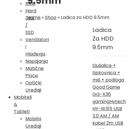
9.5mm
RAM
Hard
Home
»
Shop
»
Ladica za HDD 9.5mm
Disk
/
Ladica
SSD
Za HDD
Ventilatori
9.5mm
i
Hlađenja
Napajanja
Slušalice +
Matične
tipkovnica +
Ploče
miš + podloga
Optički
Good Game
Uređaji
GG-X36
Mobiteli
gaming
Hytech
&
HY-W315 USB
Tableti
3.0 AM / AM
Mobilni
kabel 2m USB
Uređaji