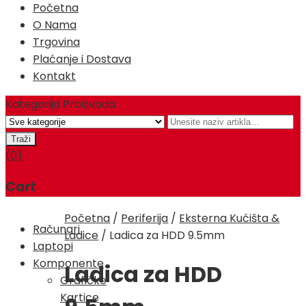
Početna
O Nama
Trgovina
Plaćanje i Dostava
Kontakt
Kategorija Proizvoda
(0)
Cart
Početna
/
Periferija
/
Eksterna Kućišta &
Računari
Ladice
/
Ladica za HDD 9.5mm
Laptopi
Komponente
Ladica za HDD
Grafičke
Kartice