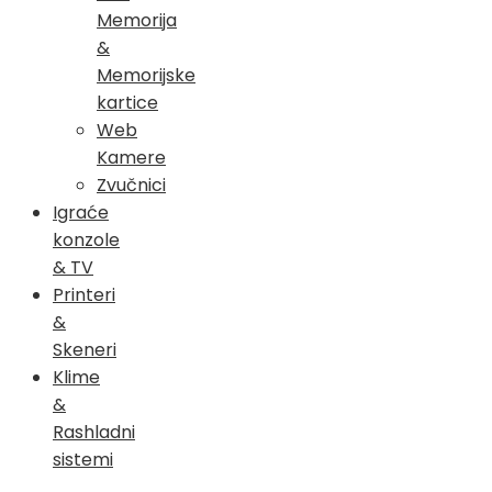
Memorija
&
Memorijske
kartice
Web
Kamere
Zvučnici
Igraće
konzole
& TV
Printeri
&
Skeneri
Klime
&
Rashladni
sistemi