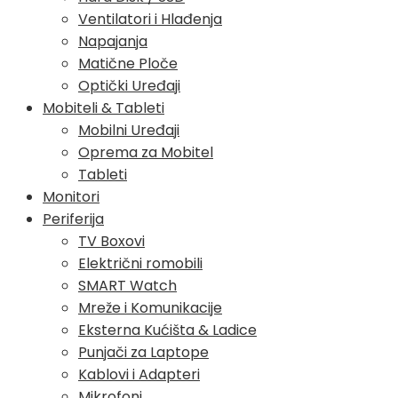
Ventilatori i Hlađenja
Napajanja
Matične Ploče
Optički Uređaji
Mobiteli & Tableti
Mobilni Uređaji
Oprema za Mobitel
Tableti
Monitori
Periferija
TV Boxovi
Električni romobili
SMART Watch
Mreže i Komunikacije
Eksterna Kućišta & Ladice
Punjači za Laptope
Kablovi i Adapteri
Mikrofoni