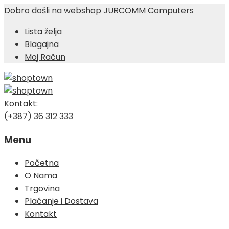
Dobro došli na webshop JURCOMM Computers
Lista želja
Blagajna
Moj Račun
Kontakt:
(+387) 36 312 333
Menu
Skip
Početna
to
O Nama
content
Trgovina
Plaćanje i Dostava
Kontakt