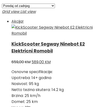
Grid view
List view
Akcija!
KickScooter Segway Ninebot E2
Elektricni Romobil
Izvorna
Trenutna
659,00
KM
589,00
KM
cijena
cijena
Osnovne specifikacije:
bila
je:
Upotreba: 14+ godina
je:
589,00 KM.
Nosivost: 95 kg
659,00 KM.
Netto tezina skutera: 14.2 kg
Brzina: 25 km/h
Domet: 25 km