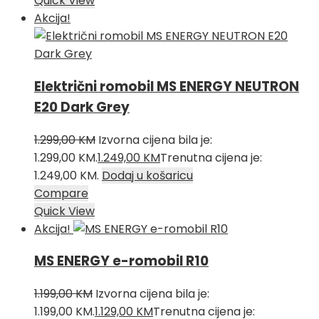
Quick View
Akcija!
Električni romobil MS ENERGY NEUTRON
E20 Dark Grey
1.299,00
KM
Izvorna cijena bila je:
1.299,00 KM.
1.249,00
KM
Trenutna cijena je:
1.249,00 KM.
Dodaj u košaricu
Compare
Quick View
Akcija!
MS ENERGY e-romobil R10
1.199,00
KM
Izvorna cijena bila je:
1.199,00 KM.
1.129,00
KM
Trenutna cijena je: