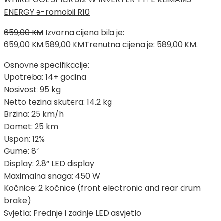
ENERGY e-romobil R10
659,00
KM
Izvorna cijena bila je:
659,00 KM.
589,00
KM
Trenutna cijena je: 589,00 KM.
Osnovne specifikacije:
Upotreba: 14+ godina
Nosivost: 95 kg
Netto tezina skutera: 14.2 kg
Brzina: 25 km/h
Domet: 25 km
Uspon: 12%
Gume: 8“
Display: 2.8“ LED display
Maximalna snaga: 450 W
Kočnice: 2 kočnice (front electronic and rear drum
brake)
Svjetla: Prednje i zadnje LED asvjetlo