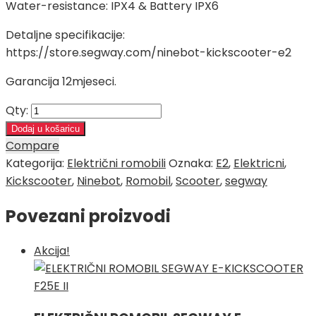
Water-resistance: IPX4 & Battery IPX6
Detaljne specifikacije:
https://store.segway.com/ninebot-kickscooter-e2
Garancija 12mjeseci.
Qty:
Dodaj u košaricu
Compare
Kategorija:
Električni romobili
Oznaka:
E2
,
Elektricni
,
Kickscooter
,
Ninebot
,
Romobil
,
Scooter
,
segway
Povezani proizvodi
Akcija!