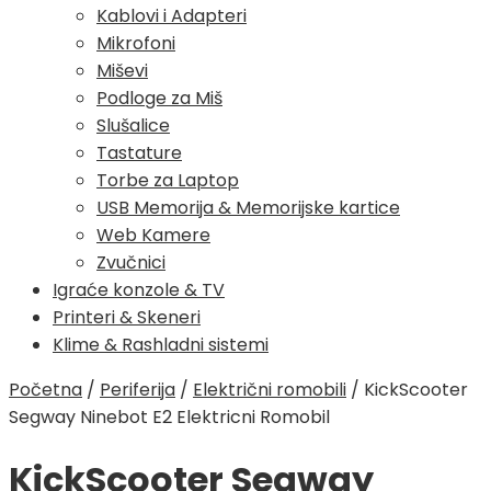
Kablovi i Adapteri
Mikrofoni
Miševi
Podloge za Miš
Slušalice
Tastature
Torbe za Laptop
USB Memorija & Memorijske kartice
Web Kamere
Zvučnici
Igraće konzole & TV
Printeri & Skeneri
Klime & Rashladni sistemi
Početna
/
Periferija
/
Električni romobili
/
KickScooter
Segway Ninebot E2 Elektricni Romobil
KickScooter Segway