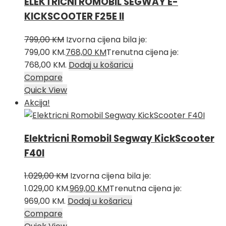
ELEKTRIČNI ROMOBIL SEGWAY E-
KICKSCOOTER F25E II
799,00
KM
Izvorna cijena bila je:
799,00 KM.
768,00
KM
Trenutna cijena je:
768,00 KM.
Dodaj u košaricu
Compare
Quick View
Akcija!
Elektricni Romobil Segway KickScooter
F40I
1.029,00
KM
Izvorna cijena bila je:
1.029,00 KM.
969,00
KM
Trenutna cijena je:
969,00 KM.
Dodaj u košaricu
Compare