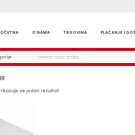
POČETNA
O NAMA
TRGOVINA
PLAĆANJE I DO
orije
IR
Prikazuje se jedan rezultat