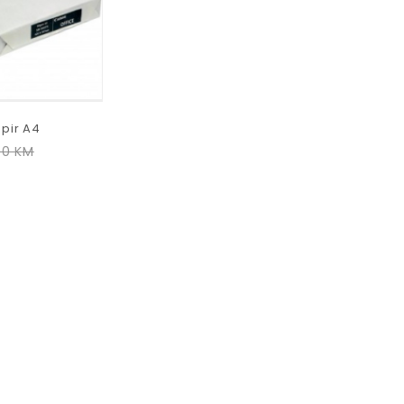
apir A4
00
KM