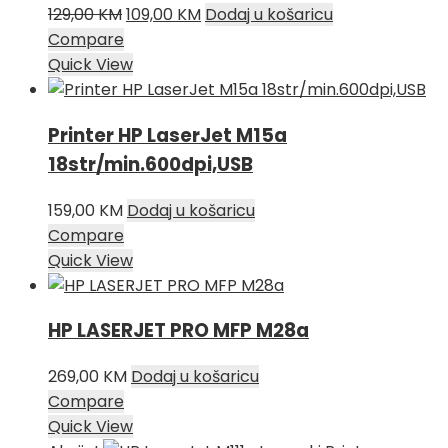
Izvorna
Trenutna
129,00
KM
109,00
KM
Dodaj u košaricu
cijena
cijena
Compare
bila
je:
Quick View
je:
109,00 KM.
129,00 KM.
Printer HP LaserJet M15a
18str/min.600dpi,USB
159,00
KM
Dodaj u košaricu
Compare
Quick View
HP LASERJET PRO MFP M28a
269,00
KM
Dodaj u košaricu
Compare
Quick View