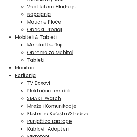
Ventilatori i Hlađenja
Napajanja
Matične Ploče
Optički Uređaji
Mobiteli & Tableti
Mobilni Uređaji
Oprema za Mobitel
Tableti
Monitori
Periferija
TV Boxovi
Električni romobili
SMART Watch
Mreže i Komunikacije
Eksterna Kućišta & Ladice
Punjači za Laptope
Kablovi i Adapteri
Mikrofoni