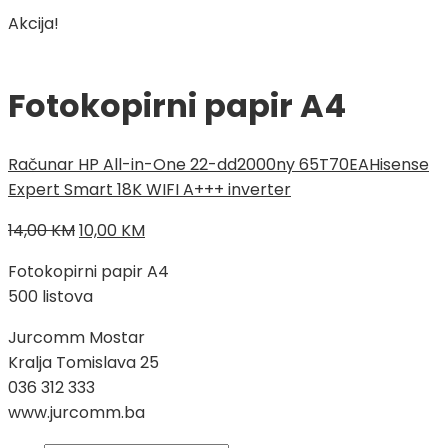
Akcija!
Fotokopirni papir A4
Računar HP All-in-One 22-dd2000ny 65T70EA
Hisense
Expert Smart 18K WIFI A+++ inverter
Izvorna
Trenutna
14,00
KM
10,00
KM
cijena
cijena
Fotokopirni papir A4
bila
je:
500 listova
je:
10,00 KM.
14,00 KM.
Jurcomm Mostar
Kralja Tomislava 25
036 312 333
www.jurcomm.ba