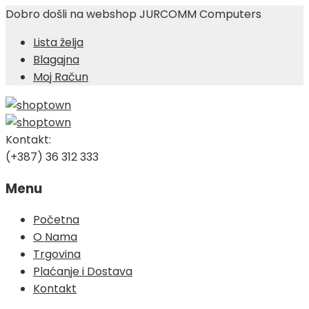
Dobro došli na webshop JURCOMM Computers
Lista želja
Blagajna
Moj Račun
Kontakt:
(+387) 36 312 333
Menu
Skip
Početna
to
O Nama
content
Trgovina
Plaćanje i Dostava
Kontakt