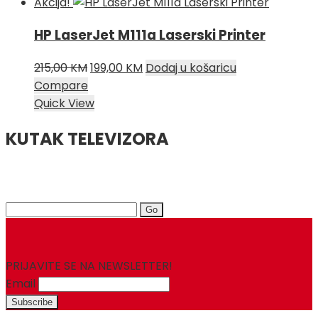
Akcija!
HP LaserJet M111a Laserski Printer
Izvorna
Trenutna
215,00
KM
199,00
KM
Dodaj u košaricu
cijena
cijena
Compare
bila
je:
Quick View
je:
199,00 KM.
KUTAK TELEVIZORA
215,00 KM.
Search
for:
PRIJAVITE SE NA NEWSLETTER!
Email