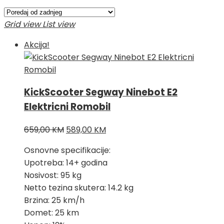
Grid view
List view
Akcija!
KickScooter Segway Ninebot E2
Elektricni Romobil
Izvorna
Trenutna
659,00
KM
589,00
KM
cijena
cijena
Osnovne specifikacije:
bila
je:
Upotreba: 14+ godina
je:
589,00 KM.
Nosivost: 95 kg
659,00 KM.
Netto tezina skutera: 14.2 kg
Brzina: 25 km/h
Domet: 25 km