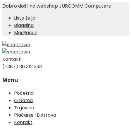
Dobro došli na webshop JURCOMM Computers
Lista želja
Blagajna
Moj Račun
Kontakt:
(+387) 36 312 333
Menu
Skip
Početna
to
O Nama
content
Trgovina
Plaćanje i Dostava
Kontakt