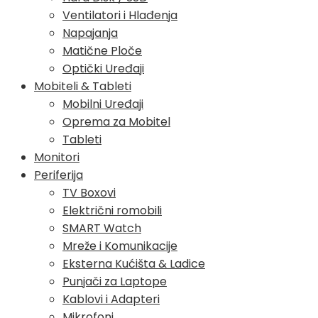
Ventilatori i Hlađenja
Napajanja
Matične Ploče
Optički Uređaji
Mobiteli & Tableti
Mobilni Uređaji
Oprema za Mobitel
Tableti
Monitori
Periferija
TV Boxovi
Električni romobili
SMART Watch
Mreže i Komunikacije
Eksterna Kućišta & Ladice
Punjači za Laptope
Kablovi i Adapteri
Mikrofoni