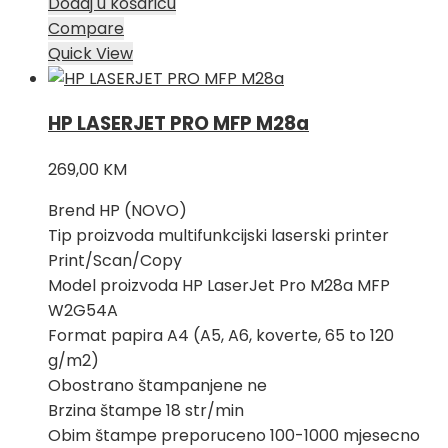
Dodaj u košaricu
Compare
Quick View
HP LASERJET PRO MFP M28a
269,00
KM
Brend HP (NOVO)
Tip proizvoda multifunkcijski laserski printer
Print/Scan/Copy
Model proizvoda HP LaserJet Pro M28a MFP
W2G54A
Format papira A4 (A5, A6, koverte, 65 to 120
g/m2)
Obostrano štampanjene ne
Brzina štampe 18 str/min
Obim štampe preporuceno 100-1000 mjesecno