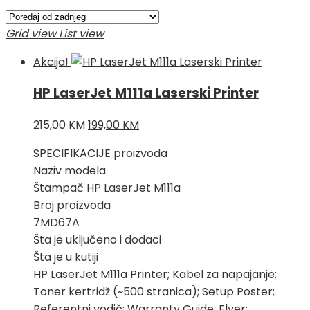
po
najnovijem
Grid view
List view
Akcija!
HP LaserJet M111a Laserski Printer
Izvorna
Trenutna
215,00
KM
199,00
KM
cijena
cijena
SPECIFIKACIJE proizvoda
bila
je:
Naziv modela
je:
199,00 KM.
Štampač HP LaserJet M111a
215,00 KM.
Broj proizvoda
7MD67A
Šta je uključeno i dodaci
Šta je u kutiji
HP LaserJet M111a Printer; Kabel za napajanje;
Toner kertridž (~500 stranica); Setup Poster;
Referentni vodič; Warranty Guide; Flyer;