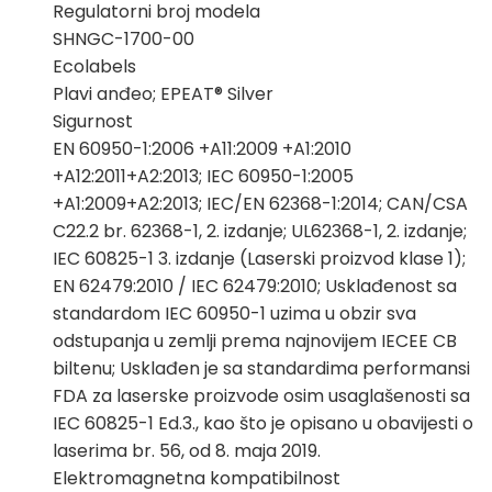
Regulatorni broj modela
SHNGC-1700-00
Ecolabels
Plavi anđeo; EPEAT® Silver
Sigurnost
EN 60950-1:2006 +A11:2009 +A1:2010
+A12:2011+A2:2013; IEC 60950-1:2005
+A1:2009+A2:2013; IEC/EN 62368-1:2014; CAN/CSA
C22.2 br. 62368-1, 2. izdanje; UL62368-1, 2. izdanje;
IEC 60825-1 3. izdanje (Laserski proizvod klase 1);
EN 62479:2010 / IEC 62479:2010; Usklađenost sa
standardom IEC 60950-1 uzima u obzir sva
odstupanja u zemlji prema najnovijem IECEE CB
biltenu; Usklađen je sa standardima performansi
FDA za laserske proizvode osim usaglašenosti sa
IEC 60825-1 Ed.3., kao što je opisano u obavijesti o
laserima br. 56, od 8. maja 2019.
Elektromagnetna kompatibilnost