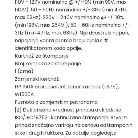
110V – 127V nominalno @ +/-10% (min 99V, max
140V), 50 – 60Hz nominalno +/- 3Hz (min 47Hz,
max 63Hz), 220V – 240V nominalno @ +/-10%
(min 198V, max 264V ), 50 – 60Hz nominalno +/-
3Hz (min 47Hz, max 63Hz). Nije dvostruki napon,
napajanje varira prema broju dijela s #
identifikatorom koda opcije.
Kartridži za štampanje
Broj kertridža za štampanje
1 (crna)
Zamjenski kertridži
HP 150A crni LaserJet toner kartridž (~975),
W1500A
Fusnota o zamjenskim patronama
[2] Deklarisana vrednost prinosa u skladu sa
ISO/IEC 19752 i kontinuirano štampanje. Stvarni
prinosi značajno variraju na osnovu odštampanih
slika i drugih faktora. Za detalje pogledajte