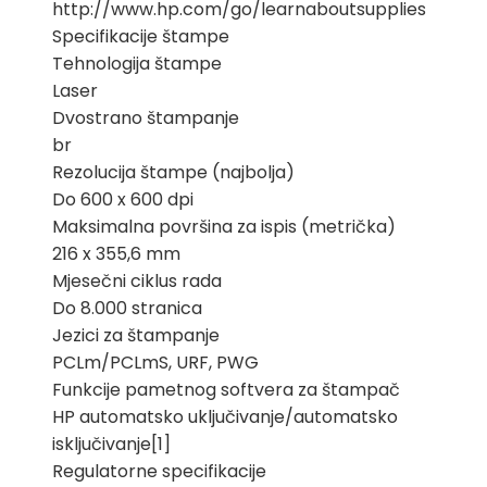
http://www.hp.com/go/learnaboutsupplies
Specifikacije štampe
Tehnologija štampe
Laser
Dvostrano štampanje
br
Rezolucija štampe (najbolja)
Do 600 x 600 dpi
Maksimalna površina za ispis (metrička)
216 x 355,6 mm
Mjesečni ciklus rada
Do 8.000 stranica
Jezici za štampanje
PCLm/PCLmS, URF, PWG
Funkcije pametnog softvera za štampač
HP automatsko uključivanje/automatsko
isključivanje[1]
Regulatorne specifikacije