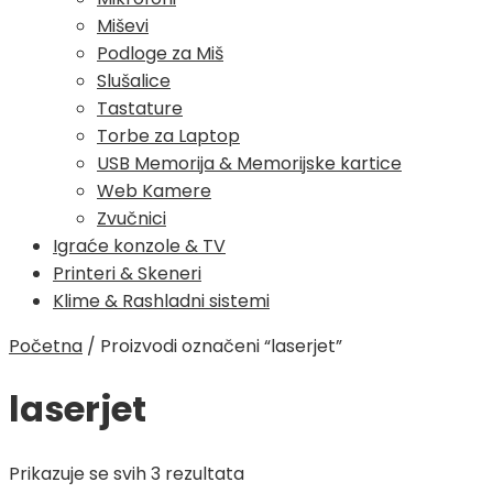
Miševi
Podloge za Miš
Slušalice
Tastature
Torbe za Laptop
USB Memorija & Memorijske kartice
Web Kamere
Zvučnici
Igraće konzole & TV
Printeri & Skeneri
Klime & Rashladni sistemi
Početna
/
Proizvodi označeni “laserjet”
laserjet
Poredano
Prikazuje se svih 3 rezultata