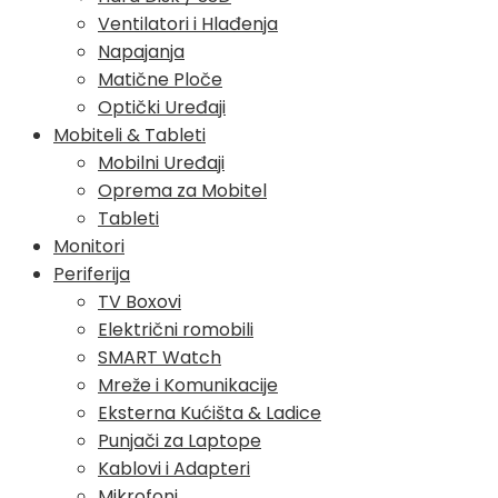
Ventilatori i Hlađenja
Napajanja
Matične Ploče
Optički Uređaji
Mobiteli & Tableti
Mobilni Uređaji
Oprema za Mobitel
Tableti
Monitori
Periferija
TV Boxovi
Električni romobili
SMART Watch
Mreže i Komunikacije
Eksterna Kućišta & Ladice
Punjači za Laptope
Kablovi i Adapteri
Mikrofoni