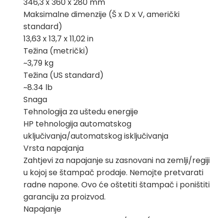
346,3 x 360 x 280 mm
Maksimalne dimenzije (Š x D x V, američki
standard)
13,63 x 13,7 x 11,02 in
Težina (metrički)
~3,79 kg
Težina (US standard)
~8.34 lb
Snaga
Tehnologija za uštedu energije
HP tehnologija automatskog
uključivanja/automatskog isključivanja
Vrsta napajanja
Zahtjevi za napajanje su zasnovani na zemlji/regiji
u kojoj se štampač prodaje. Nemojte pretvarati
radne napone. Ovo će oštetiti štampač i poništiti
garanciju za proizvod.
Napajanje