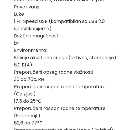
Povezivanje
Luke
1 Hi-Speed USB (kompatibilan sa USB 2.0
specifikacijama)
Bežične mogućnosti
br
Environmental
Emisije akustične snage (aktivno, štampanje)
6,0 B(A)
Preporučeni opseg radne vlažnosti
30 do 70% RH
Preporučeni raspon radne temperature
(Celzijusi)
17,5 do 25ºC
Preporučeni raspon radne temperature
(Farenhajt)
62,6 do 77ºF