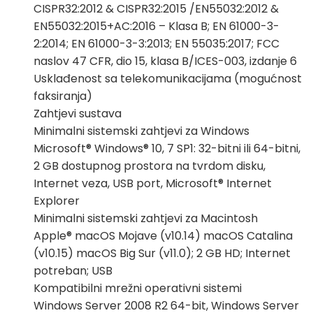
CISPR32:2012 & CISPR32:2015 /EN55032:2012 &
EN55032:2015+AC:2016 – Klasa B; EN 61000-3-
2:2014; EN 61000-3-3:2013; EN 55035:2017; FCC
naslov 47 CFR, dio 15, klasa B/ICES-003, izdanje 6
Usklađenost sa telekomunikacijama (mogućnost
faksiranja)
Zahtjevi sustava
Minimalni sistemski zahtjevi za Windows
Microsoft® Windows® 10, 7 SP1: 32-bitni ili 64-bitni,
2 GB dostupnog prostora na tvrdom disku,
Internet veza, USB port, Microsoft® Internet
Explorer
Minimalni sistemski zahtjevi za Macintosh
Apple® macOS Mojave (v10.14) macOS Catalina
(v10.15) macOS Big Sur (v11.0); 2 GB HD; Internet
potreban; USB
Kompatibilni mrežni operativni sistemi
Windows Server 2008 R2 64-bit, Windows Server