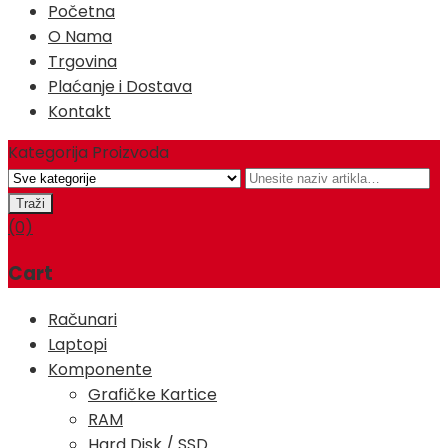
Početna
O Nama
Trgovina
Plaćanje i Dostava
Kontakt
Kategorija Proizvoda
(0)
Cart
Računari
Laptopi
Komponente
Grafičke Kartice
RAM
Hard Disk / SSD