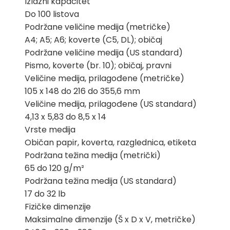
Izlazni kapacitet
Do 100 listova
Podržane veličine medija (metričke)
A4; A5; A6; koverte (C5, DL); običaj
Podržane veličine medija (US standard)
Pismo, koverte (br. 10); običaj, pravni
Veličine medija, prilagođene (metričke)
105 x 148 do 216 do 355,6 mm
Veličine medija, prilagođene (US standard)
4,13 x 5,83 do 8,5 x 14
Vrste medija
Običan papir, koverta, razglednica, etiketa
Podržana težina medija (metrički)
65 do 120 g/m²
Podržana težina medija (US standard)
17 do 32 lb
Fizičke dimenzije
Maksimalne dimenzije (Š x D x V, metričke)