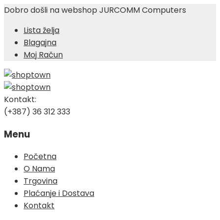
Dobro došli na webshop JURCOMM Computers
Lista želja
Blagajna
Moj Račun
Kontakt:
(+387) 36 312 333
Menu
Skip
Početna
to
O Nama
content
Trgovina
Plaćanje i Dostava
Kontakt