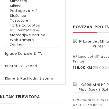
Mikrofoni
Miševi
Podloge za Miš
Slušalice
Tastature
Torbe za Laptop
POVEZANI PROIZ
USB Memorija &
Memorijske kartice
Web Kamere
Zvučnici
Igraće Konzole & TV
HP LaserJet M111a La
Printer
Printeri & Skeneri
199,00
KM
215,00
K
Klime & Rashladni Sistemi
KUTAK TELEVIZORA
ORGINALNI HP PUNJA
Dzek 3.0×4.5mm