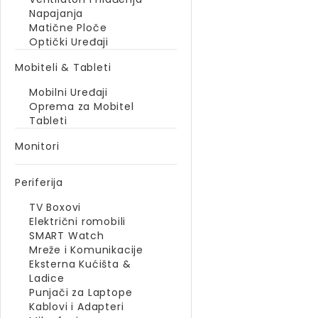
Napajanja
Matične Ploče
Optički Uređaji
Mobiteli & Tableti
Mobilni Uređaji
Oprema za Mobitel
Tableti
Monitori
Periferija
TV Boxovi
Električni romobili
SMART Watch
Mreže i Komunikacije
Eksterna Kućišta &
Ladice
Punjači za Laptope
Kablovi i Adapteri