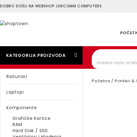
DOBRO DOŠLI NA WEBSHOP JURCOMM COMPUTERS
POČET
KATEGORIJA PROIZVODA
Računari
Početna
/
Printeri &
Laptopi
Komponente
Grafičke Kartice
RAM
Hard Disk / SSD
Ventilatori i Hlađenja