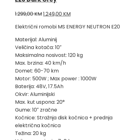
Izvorna
Trenutna
1.299,00
KM
1.249,00
KM
cijena
cijena
Električni romobi MS ENERGY NEUTRON E20
bila
je:
je:
1.249,00 KM.
Materijal: Aluminij
1.299,00 KM.
Veličina kotača: 10″
Maksimalna nosivost: 120 kg
Max. brzina: 40 km/h
Domet: 60-70 km
Motor: 500W ; Max power : 1000W
Baterija: 48V, 17.5Ah
Okvir: Aluminijski
Max. kut uspona: 20°
Gume: 10″ zračne
Kočnice: Stražnja disk kočnica + prednja
električna kočnica
Težina: 20 kg