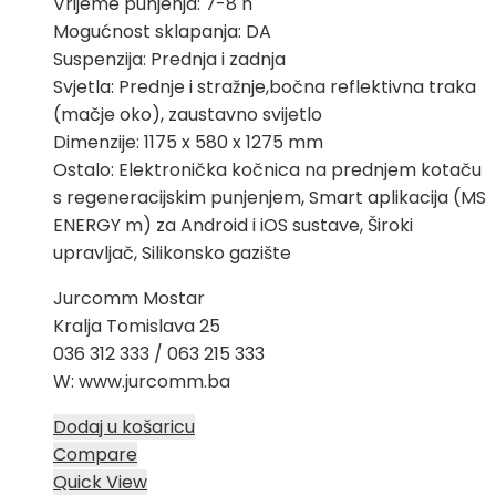
Vrijeme punjenja: 7-8 h
Mogućnost sklapanja: DA
Suspenzija: Prednja i zadnja
Svjetla: Prednje i stražnje,bočna reflektivna traka
(mačje oko), zaustavno svijetlo
Dimenzije: 1175 x 580 x 1275 mm
Ostalo: Elektronička kočnica na prednjem kotaču
s regeneracijskim punjenjem, Smart aplikacija (MS
ENERGY m) za Android i iOS sustave, Široki
upravljač, Silikonsko gazište
Jurcomm Mostar
Kralja Tomislava 25
036 312 333 / 063 215 333
W: www.jurcomm.ba
Dodaj u košaricu
Compare
Quick View