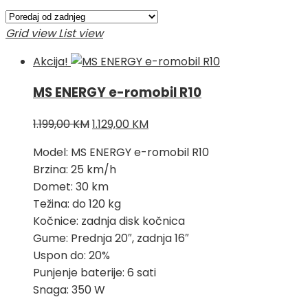
po
najnovijem
Grid view
List view
Akcija!
MS ENERGY e-romobil R10
Izvorna
Trenutna
1.199,00
KM
1.129,00
KM
cijena
cijena
Model: MS ENERGY e-romobil R10
bila
je:
Brzina: 25 km/h
je:
1.129,00 KM.
Domet: 30 km
1.199,00 KM.
Težina: do 120 kg
Kočnice: zadnja disk kočnica
Gume: Prednja 20″, zadnja 16″
Uspon do: 20%
Punjenje baterije: 6 sati
Snaga: 350 W