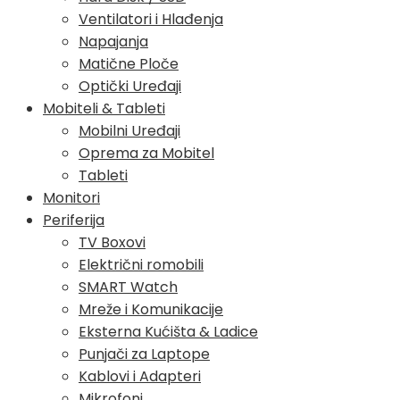
Ventilatori i Hlađenja
Napajanja
Matične Ploče
Optički Uređaji
Mobiteli & Tableti
Mobilni Uređaji
Oprema za Mobitel
Tableti
Monitori
Periferija
TV Boxovi
Električni romobili
SMART Watch
Mreže i Komunikacije
Eksterna Kućišta & Ladice
Punjači za Laptope
Kablovi i Adapteri
Mikrofoni