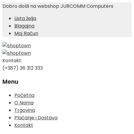
Dobro došli na webshop JURCOMM Computers
Lista želja
Blagajna
Moj Račun
Kontakt:
(+387) 36 312 333
Menu
Skip
Početna
to
O Nama
content
Trgovina
Plaćanje i Dostava
Kontakt