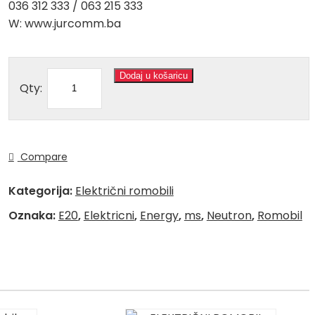
036 312 333 / 063 215 333
W: www.jurcomm.ba
Dodaj u košaricu
Qty:
Compare
Kategorija:
Električni romobili
Oznaka:
E20
,
Elektricni
,
Energy
,
ms
,
Neutron
,
Romobil