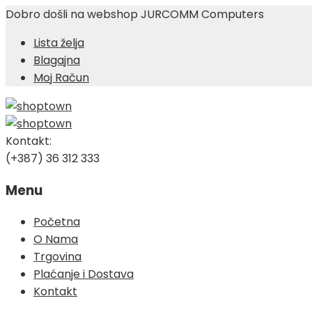
Dobro došli na webshop JURCOMM Computers
Lista želja
Blagajna
Moj Račun
Kontakt:
(+387) 36 312 333
Menu
Skip
Početna
to
O Nama
content
Trgovina
Plaćanje i Dostava
Kontakt