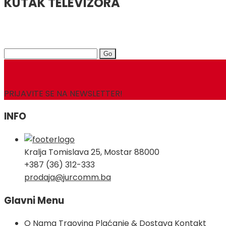
KUTAK TELEVIZORA
Search
for:
PRIJAVITE SE NA NEWSLETTER!
INFO
Kralja Tomislava 25, Mostar 88000
+387 (36) 312-333
prodaja@jurcomm.ba
Glavni Menu
O Nama
Trgovina
Plaćanje & Dostava
Kontakt