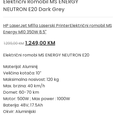
Električni Romobil MS ENERGY
NEUTRON E20 Dark Grey
HP LaserJet M111a Laserski Printer
Električni romobil MS
Energy M10 350W 8.5"
Izvorna
Trenutna
1.249,00
KM
1.299,00
KM
cijena
cijena
Električni romobi MS ENERGY NEUTRON E20
bila
je:
je:
1.249,00 KM.
Materijal: Aluminij
1.299,00 KM.
Veličina kotača: 10″
Maksimalna nosivost: 120 kg
Max. brzina: 40 km/h
Domet: 60-70 km
Motor: 500W ; Max power : 1000W
Baterija: 48V, 17.5Ah
Okvir: Aluminijski