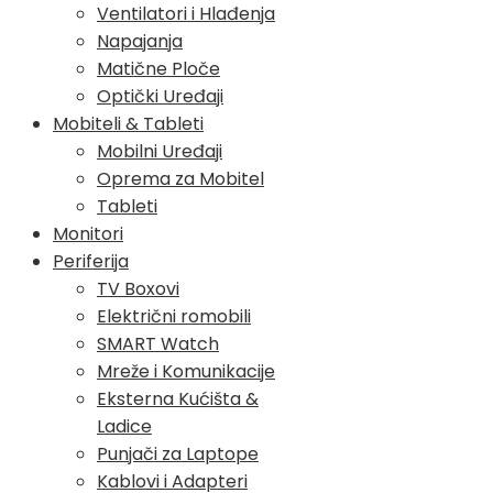
Ventilatori i Hlađenja
Napajanja
Matične Ploče
Optički Uređaji
Mobiteli & Tableti
Mobilni Uređaji
Oprema za Mobitel
Tableti
Monitori
Periferija
TV Boxovi
Električni romobili
SMART Watch
Mreže i Komunikacije
Eksterna Kućišta &
Ladice
Punjači za Laptope
Kablovi i Adapteri