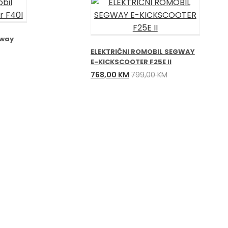
gway
ELEKTRIČNI ROMOBIL SEGWAY
E-KICKSCOOTER F25E II
Izvorna
Trenutna
768,00
KM
799,00
KM
cijena
cijena
bila
je:
je:
768,00 KM.
799,00 KM.