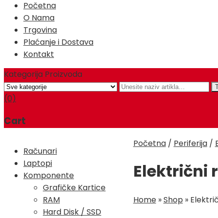
Početna
O Nama
Trgovina
Plaćanje i Dostava
Kontakt
Kategorija Proizvoda
(0)
Cart
Početna
/
Periferija
/
Računari
Laptopi
Električn
Komponente
Grafičke Kartice
Home
»
Shop
»
Elektr
RAM
Hard Disk / SSD