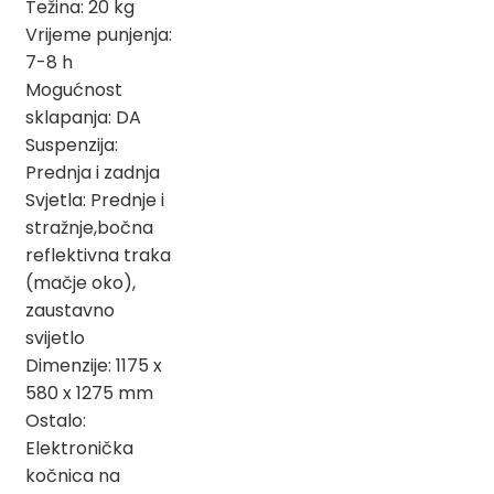
Težina: 20 kg
Vrijeme punjenja:
7-8 h
Mogućnost
sklapanja: DA
Suspenzija:
Prednja i zadnja
Svjetla: Prednje i
stražnje,bočna
reflektivna traka
(mačje oko),
zaustavno
svijetlo
Dimenzije: 1175 x
580 x 1275 mm
Ostalo:
Elektronička
kočnica na