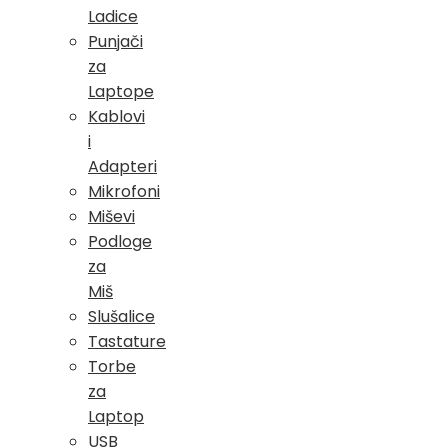
Ladice
Punjači
za
Laptope
Kablovi
i
Adapteri
Mikrofoni
Miševi
Podloge
za
Miš
Slušalice
Tastature
Torbe
za
Laptop
USB