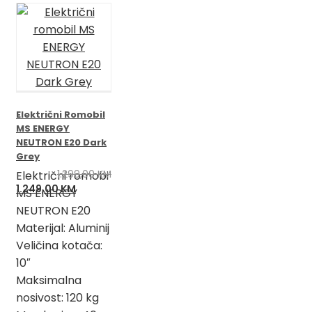
Električni Romobil
MS ENERGY
NEUTRON E20 Dark
Grey
1.299,00
KM
Električni romobi
Izvorna
Trenutna
1.249,00
KM
MS ENERGY
cijena
cijena
NEUTRON E20
bila
je:
Materijal: Aluminij
je:
1.249,00 KM.
Veličina kotača:
1.299,00 KM.
10″
Maksimalna
nosivost: 120 kg