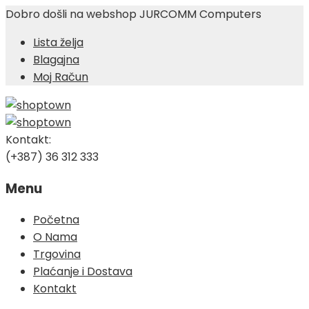
Dobro došli na webshop JURCOMM Computers
Lista želja
Blagajna
Moj Račun
Kontakt:
(+387) 36 312 333
Menu
Skip
Početna
to
O Nama
content
Trgovina
Plaćanje i Dostava
Kontakt