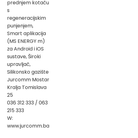
prednjem kotaču
s
regeneracijskim
punjenjem,
Smart aplikacija
(MS ENERGY m)
za Android i iOS
sustave, Široki
upravljač,
Silikonsko gazište
Jurcomm Mostar
Kralja Tomislava
25
036 312 333 / 063
215 333
W:
www.jurcomm.ba