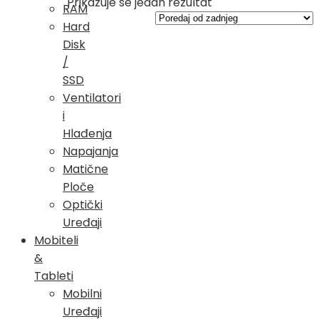
Prikazuje se jedan rezultat
RAM
Hard
Disk
/
SSD
Ventilatori
i
Hlađenja
Napajanja
Matične
Ploče
Optički
Uređaji
Mobiteli
&
Tableti
Mobilni
Uređaji