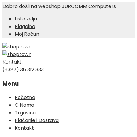
Dobro došli na webshop JURCOMM Computers
Lista želja
Blagajna
Moj Račun
Kontakt:
(+387) 36 312 333
Menu
Skip
Početna
to
O Nama
content
Trgovina
Plaćanje i Dostava
Kontakt