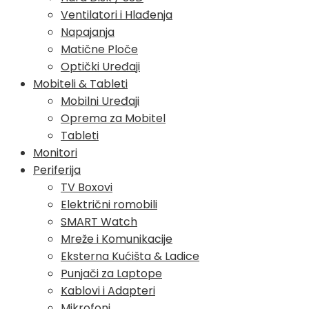
Ventilatori i Hlađenja
Napajanja
Matične Ploče
Optički Uređaji
Mobiteli & Tableti
Mobilni Uređaji
Oprema za Mobitel
Tableti
Monitori
Periferija
TV Boxovi
Električni romobili
SMART Watch
Mreže i Komunikacije
Eksterna Kućišta & Ladice
Punjači za Laptope
Kablovi i Adapteri
Mikrofoni