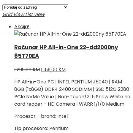
po
najnovijem
Grid view
List view
Akcija!
Računar HP All-in-One 22-dd2000ny
65T70EA
Izvorna
Trenutna
1.299,00
KM
1.159,00
KM
cijena
cijena
HP All-in-One PC | INTEL PENTIUM J5040 | RAM
bila
je:
8GB (1x8GB) DDR4 2400 SODIMM | SSD 512G 2280
je:
1.159,00 KM.
PCIe NVMe Value | Non-Touch/21.5 Snow White no
1.299,00 KM.
card reader – HD Camera | WARR 1/1/0 Medium
Procesor – brand: Intel
Tip procesora: Pentium