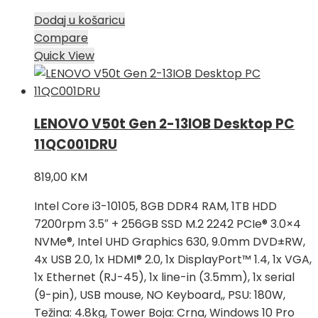
Dodaj u košaricu
Compare
Quick View
LENOVO V50t Gen 2-13IOB Desktop PC
11QC001DRU
819,00
KM
Intel Core i3-10105, 8GB DDR4 RAM, 1TB HDD
7200rpm 3.5″ + 256GB SSD M.2 2242 PCIe® 3.0×4
NVMe®, Intel UHD Graphics 630, 9.0mm DVD±RW,
4x USB 2.0, 1x HDMI® 2.0, 1x DisplayPort™ 1.4, 1x VGA,
1x Ethernet (RJ-45), 1x line-in (3.5mm), 1x serial
(9-pin), USB mouse, NO Keyboard,, PSU: 180W,
Težina: 4.8kg, Tower Boja: Crna, Windows 10 Pro