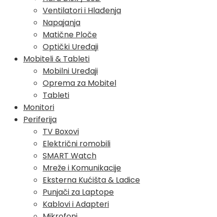
Ventilatori i Hlađenja
Napajanja
Matične Ploče
Optički Uređaji
Mobiteli & Tableti
Mobilni Uređaji
Oprema za Mobitel
Tableti
Monitori
Periferija
TV Boxovi
Električni romobili
SMART Watch
Mreže i Komunikacije
Eksterna Kućišta & Ladice
Punjači za Laptope
Kablovi i Adapteri
Mikrofoni