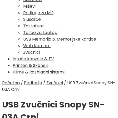
Miševi
Podloge za Miš
Slušalice
Tastature
Torbe za Laptop
USB Memorija & Memorijske kartice
Web Kamere
Zvučnici
Igraće konzole & TV
Printeri & Skeneri
Klime & Rashladni sistemi
Početna
/
Periferija
/
Zvučnici
/
USB Zvučnici Snopy SN-
03A Crni
USB Zvučnici Snopy SN-
03A Crni