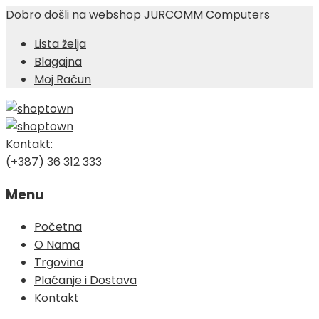
Dobro došli na webshop JURCOMM Computers
Lista želja
Blagajna
Moj Račun
Kontakt:
(+387) 36 312 333
Menu
Skip
Početna
to
O Nama
content
Trgovina
Plaćanje i Dostava
Kontakt