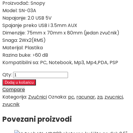
Proizvođač: Snopy
Model: SN-03A
Napajanje: 2.0 USB 5V
Spajanje preko USB i 3.5mm AUX
Dimenzije: 75mm x 70mm x 80mm (jedan zvučnik)
Snaga: 2Wx2(RMS)
Materijal: Plastika
Razina buke: >60 dB
Kompatibilni sa: PC, Notebook, Mp3, Mp4,PDA, PSP
Qty:
Dodaj u košaricu
Compare
Kategorija:
Zvučnici
Oznaka:
pc
,
racunar
,
za
,
zvucnici
,
zvucnik
Povezani proizvodi