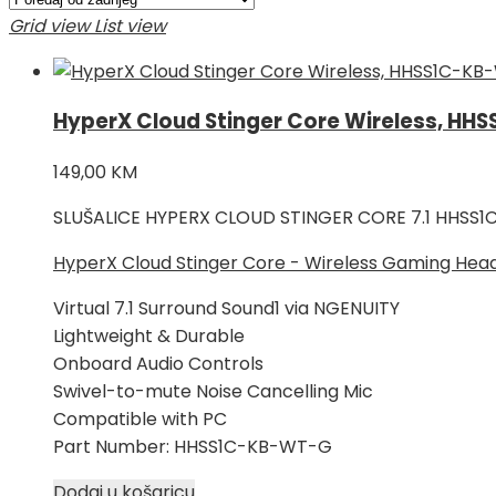
najnovijem
Grid view
List view
HyperX Cloud Stinger Core Wireless, H
149,00
KM
SLUŠALICE HYPERX CLOUD STINGER CORE 7.1 HHSS
HyperX Cloud Stinger Core - Wireless Gaming Heads
Virtual 7.1 Surround Sound1 via NGENUITY
Lightweight & Durable
Onboard Audio Controls
Swivel-to-mute Noise Cancelling Mic
Compatible with PC
Part Number: HHSS1C-KB-WT-G
Dodaj u košaricu