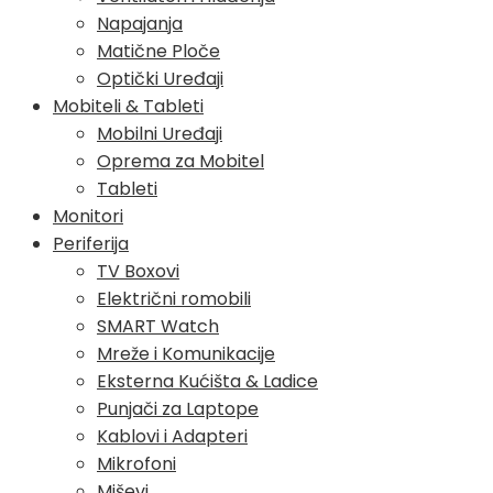
Napajanja
Matične Ploče
Optički Uređaji
Mobiteli & Tableti
Mobilni Uređaji
Oprema za Mobitel
Tableti
Monitori
Periferija
TV Boxovi
Električni romobili
SMART Watch
Mreže i Komunikacije
Eksterna Kućišta & Ladice
Punjači za Laptope
Kablovi i Adapteri
Mikrofoni
Miševi