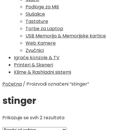
Podloge za Miš
Slušalice
Tastature
Torbe za Laptop
USB Memorija & Memorijske kartice
Web Kamere
Zvučnici
Igraće konzole & TV
Printeri & Skeneri
Klime & Rashladni sistemi
Početna
/
Proizvodi označeni “stinger”
stinger
Poredano
Prikazuje se svih 2 rezultata
po