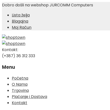
Dobro došli na webshop JURCOMM Computers
Lista želja
Blagajna
Moj Račun
Kontakt:
(+387) 36 312 333
Menu
Skip
Početna
to
O Nama
content
Trgovina
Plaćanje i Dostava
Kontakt