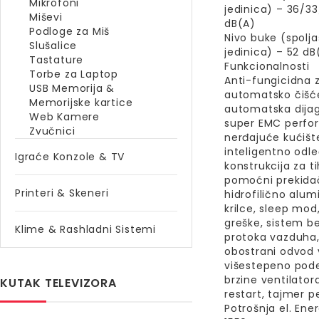
Mikrofoni
jedinica) – 36/3
Miševi
dB(A)
Podloge za Miš
Nivo buke (spolja
Slušalice
jedinica) – 52 dB
Tastature
Funkcionalnosti
Torbe za Laptop
Anti-fungicidna z
USB Memorija &
automatsko čišć
Memorijske kartice
automatska dijag
Web Kamere
super EMC perfo
Zvučnici
nerđajuće kućišt
inteligentno odle
Igraće Konzole & TV
konstrukcija za ti
pomoćni prekida
Printeri & Skeneri
hidrofilično alum
krilce, sleep mod,
greške, sistem 
Klime & Rashladni Sistemi
protoka vazduha
obostrani odvod 
višestepeno pod
brzine ventilator
KUTAK TELEVIZORA
restart, tajmer per
Potrošnja el. Ener