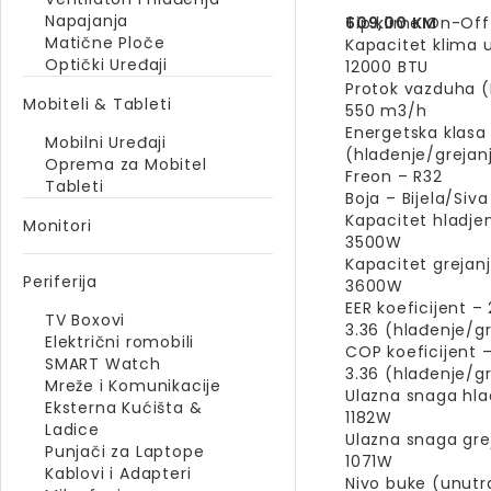
Napajanja
609,00
Tip klime On-Off
KM
Matične Ploče
Kapacitet klima 
Optički Uređaji
12000 BTU
Protok vazduha 
Mobiteli & Tableti
550 m3/h
Energetska klasa
Mobilni Uređaji
(hlađenje/grejan
Oprema za Mobitel
Freon – R32
Tableti
Boja – Bijela/Siva
Kapacitet hladje
Monitori
3500W
Kapacitet grejan
Periferija
3600W
EER koeficijent – 
TV Boxovi
3.36 (hlađenje/g
Električni romobili
COP koeficijent –
SMART Watch
3.36 (hlađenje/g
Mreže i Komunikacije
Ulazna snaga hla
Eksterna Kućišta &
1182W
Ladice
Ulazna snaga gre
Punjači za Laptope
1071W
Kablovi i Adapteri
Nivo buke (unutr