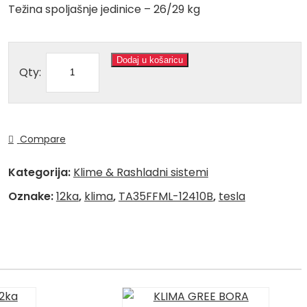
Težina spoljašnje jedinice – 26/29 kg
Dodaj u košaricu
Qty:
Compare
Kategorija:
Klime & Rashladni sistemi
Oznake:
12ka
,
klima
,
TA35FFML-12410B
,
tesla