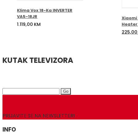
Klima Vox 18-Ka INVERTER
VA5-18JR
Xiaomi
1.119,00
KM
Heater
Izvorn
225,0
cijena
bila
je:
279,00
KUTAK TELEVIZORA
Search
for:
PRIJAVITE SE NA NEWSLETTER!
INFO