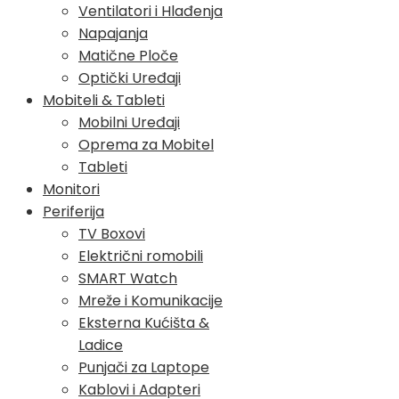
Ventilatori i Hlađenja
Napajanja
Matične Ploče
Optički Uređaji
Mobiteli & Tableti
Mobilni Uređaji
Oprema za Mobitel
Tableti
Monitori
Periferija
TV Boxovi
Električni romobili
SMART Watch
Mreže i Komunikacije
Eksterna Kućišta &
Ladice
Punjači za Laptope
Kablovi i Adapteri