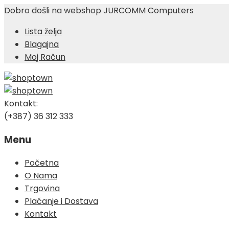
Dobro došli na webshop JURCOMM Computers
Lista želja
Blagajna
Moj Račun
Kontakt:
(+387) 36 312 333
Menu
Skip
Početna
to
O Nama
content
Trgovina
Plaćanje i Dostava
Kontakt