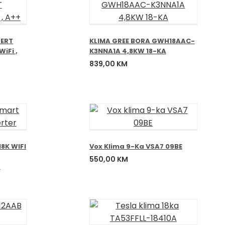
PERT
KLIMA GREE BORA GWH18AAC-
iFi ,
K3NNA1A 4,8KW 18-KA
839,00
KM
18K WIFI
Vox Klima 9-Ka VSA7 09BE
550,00
KM
M
.