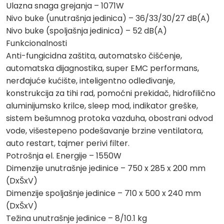
Ulazna snaga grejanja – 1071W
Nivo buke (unutrašnja jedinica) – 36/33/30/27 dB(A)
Nivo buke (spoljašnja jedinica) – 52 dB(A)
Funkcionalnosti
Anti-fungicidna zaštita, automatsko čišćenje,
automatska dijagnostika, super EMC performans,
nerđajuće kućište, inteligentno odleđivanje,
konstrukcija za tihi rad, pomoćni prekidač, hidrofilično
aluminijumsko krilce, sleep mod, indikator greške,
sistem bešumnog protoka vazduha, obostrani odvod
vode, višestepeno podešavanje brzine ventilatora,
auto restart, tajmer perivi filter.
Potrošnja el. Energije – 1550W
Dimenzije unutrašnje jedinice – 750 x 285 x 200 mm
(DxŠxV)
Dimenzije spoljašnje jedinice – 710 x 500 x 240 mm
(DxŠxV)
Težina unutrašnje jedinice – 8/10.1 kg