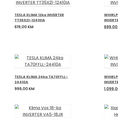
TESLA KLIMA 12ka INVERTER
WHIRLP
TT35X21-12410IA
INVERT
Izvorn
619,00
KM
699,0
cijena
bila
je:
829,00
TESLA KLIMA 24ka TA70FFLL-
WHIRLP
24410A
INVERT
Izvorn
999,00
KM
1.099,
cijena
bila
je:
1.399,0