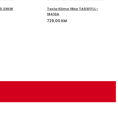
 3,23KW
Tesla Klima 18ka TA53FFLL-
18410A
729,00
KM