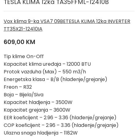
TESLA KLIMA 12ka TA35FFML-12410B
Vox klima 9-ka VSA7 09BE
TESLA KLIMA 12ka INVERTER
TT35X21-12410IA
609,00
KM
Tip klime On-Off
Kapacitet klima uređaja – 12000 BTU
Protok vazduha (Max) – 550 m3/h
Energetska klasa – B/B (hlađenje/grejanje)
Freon – R32
Boja – Bijela/Siva
Kapacitet hladjenja – 3500W
Kapacitet grejanja – 3600W
EER koeficijent – 2.96 – 3.36 (hlađenje/grejanje)
COP koeficijent – 2.96 – 3.36 (hlađenje/grejanje)
Ulazna snaga hladjenja – 1182W