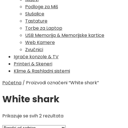
Podloge za Miš
Slušalice
Tastature
Torbe za Laptop
USB Memorija & Memorijske kartice
Web Kamere
Zvučnici
Igraće konzole & TV
Printeri & Skeneri
Klime & Rashladni sistemi
Početna
/
Proizvodi označeni “White shark”
White shark
Poredano
Prikazuje se svih 2 rezultata
po