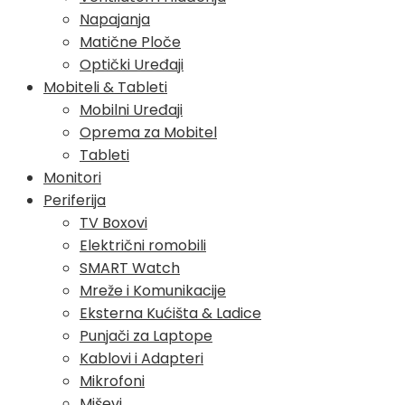
Napajanja
Matične Ploče
Optički Uređaji
Mobiteli & Tableti
Mobilni Uređaji
Oprema za Mobitel
Tableti
Monitori
Periferija
TV Boxovi
Električni romobili
SMART Watch
Mreže i Komunikacije
Eksterna Kućišta & Ladice
Punjači za Laptope
Kablovi i Adapteri
Mikrofoni
Miševi