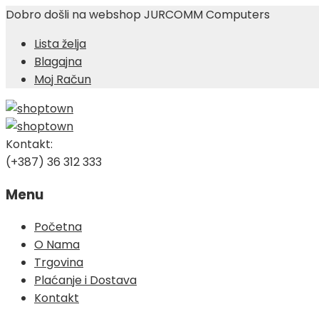
Dobro došli na webshop JURCOMM Computers
Lista želja
Blagajna
Moj Račun
Kontakt:
(+387) 36 312 333
Menu
Skip
Početna
to
O Nama
content
Trgovina
Plaćanje i Dostava
Kontakt