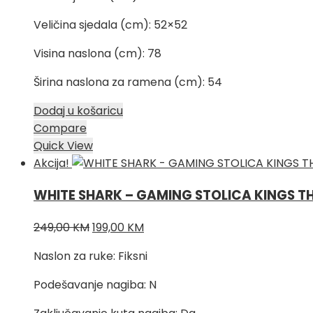
Veličina sjedala (cm): 52×52
Visina naslona (cm): 78
Širina naslona za ramena (cm): 54
Dodaj u košaricu
Compare
Quick View
Akcija!
WHITE SHARK – GAMING STOLICA KINGS 
Izvorna
Trenutna
249,00
KM
199,00
KM
cijena
cijena
Naslon za ruke: Fiksni
bila
je:
je:
199,00 KM.
Podešavanje nagiba: N
249,00 KM.