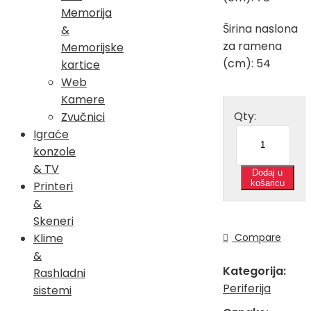
Memorija
Širina naslona
&
za ramena
Memorijske
(cm): 54
kartice
Web
Kamere
Qty:
Zvučnici
Igraće
konzole
& TV
Dodaj u
košaricu
Printeri
&
Skeneri
Compare
Klime
&
Kategorija:
Rashladni
Periferija
sistemi