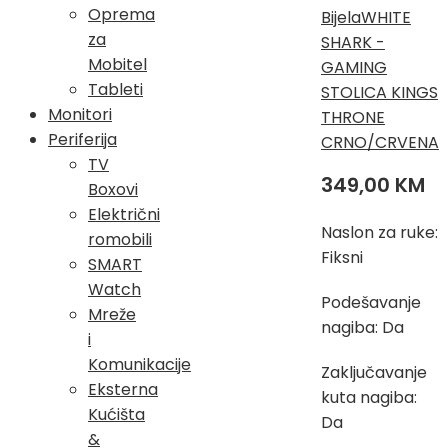
Oprema
Bijela
WHITE
za
SHARK -
Mobitel
GAMING
Tableti
STOLICA KINGS
Monitori
THRONE
Periferija
CRNO/CRVENA
TV
349,00
KM
Boxovi
Električni
Naslon za ruke:
romobili
Fiksni
SMART
Watch
Podešavanje
Mreže
nagiba: Da
i
Komunikacije
Zaključavanje
Eksterna
kuta nagiba:
Kućišta
Da
&