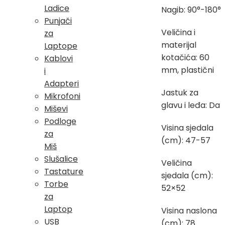
Ladice
Nagib: 90°-180°
Punjači
Veličina i
za
materijal
Laptope
kotačića: 60
Kablovi
mm, plastični
i
Adapteri
Jastuk za
Mikrofoni
glavu i leđa: Da
Miševi
Podloge
Visina sjedala
za
(cm): 47-57
Miš
Slušalice
Veličina
Tastature
sjedala (cm):
Torbe
52×52
za
Laptop
Visina naslona
USB
(cm): 78