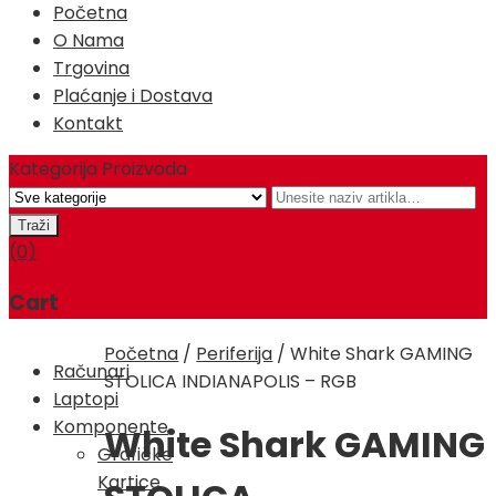
Početna
O Nama
Trgovina
Plaćanje i Dostava
Kontakt
Kategorija Proizvoda
(0)
Cart
Početna
/
Periferija
/
White Shark GAMING
Računari
STOLICA INDIANAPOLIS – RGB
Laptopi
Komponente
White Shark GAMING
Grafičke
Kartice