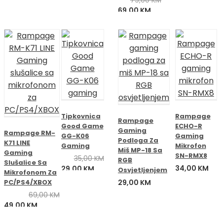
Izvorna
Trenutna
69,00
KM
cijena
cijena
bila
je:
je:
69,00 KM.
79,00 KM.
Tipkovnica
Rampage
Rampage
Good Game
ECHO-R
Gaming
Rampage RM-
GG-K06
Gaming
Podloga Za
K71 LINE
Gaming
Mikrofon
Miš MP-18 Sa
Gaming
SN-RMX8
35,00
KM
RGB
Slušalice Sa
Izvorna
Trenutna
34,00
KM
29,00
KM
Osvjetljenjem
Mikrofonom Za
cijena
cijena
PC/PS4/XBOX
29,00
KM
bila
je:
69,00
KM
je:
29,00 KM.
Izvorna
Trenutna
49,00
KM
35,00 KM.
cijena
cijena