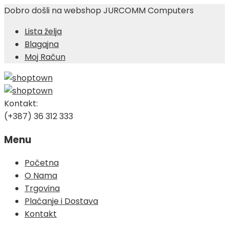
Dobro došli na webshop JURCOMM Computers
Lista želja
Blagajna
Moj Račun
Kontakt:
(+387) 36 312 333
Menu
Skip
Početna
to
O Nama
content
Trgovina
Plaćanje i Dostava
Kontakt