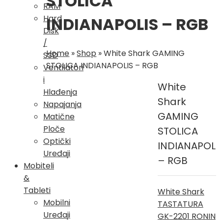
STOLICA
RAM
Hard
INDIANAPOLIS – RGB
Disk
/
Home
»
Shop
»
White Shark GAMING
SSD
STOLICA INDIANAPOLIS – RGB
Ventilatori
i
White
Hlađenja
Shark
Napajanja
GAMING
Matične
Ploče
STOLICA
Optički
INDIANAPOLI
Uređaji
– RGB
Mobiteli
&
Tableti
White Shark
Mobilni
TASTATURA
Uređaji
GK-2201 RONIN