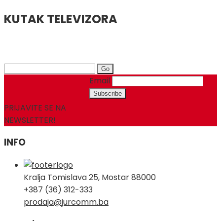
bila
je:
je:
49,00 KM.
KUTAK TELEVIZORA
69,00 KM.
Search
for:
Email
PRIJAVITE SE NA
NEWSLETTER!
INFO
Kralja Tomislava 25, Mostar 88000
+387 (36) 312-333
prodaja@jurcomm.ba