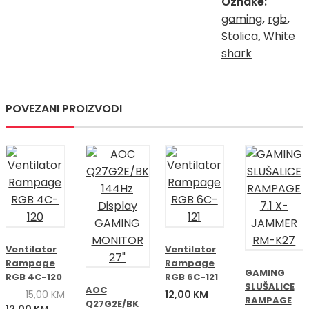
Oznake:
gaming
,
rgb
,
Stolica
,
White
shark
POVEZANI PROIZVODI
Ventilator
Ventilator
Rampage
Rampage
GAMING
RGB 4C-120
RGB 6C-121
SLUŠALICE
AOC
15,00
KM
12,00
KM
RAMPAGE
Q27G2E/BK
Izvorna
Trenutna
12,00
KM