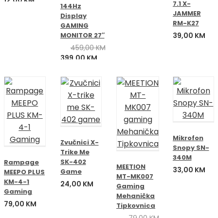
7.1 X-
144Hz
cijena
cijena
JAMMER
Display
bila
je:
RM-K27
GAMING
je:
12,00 KM.
MONITOR 27″
39,00
KM
15,00 KM.
459,00
KM
Izvorna
Trenutna
399,00
KM
cijena
cijena
bila
je:
je:
399,00 KM.
459,00 KM.
Mikrofon
Zvučnici X-
Snopy SN-
Trike Me
340M
SK-402
Rampage
MEETION
33,00
KM
Game
MEEPO PLUS
MT-MK007
KM-4-1
24,00
KM
Gaming
Gaming
Mehanička
79,00
KM
Tipkovnica
79,00
KM