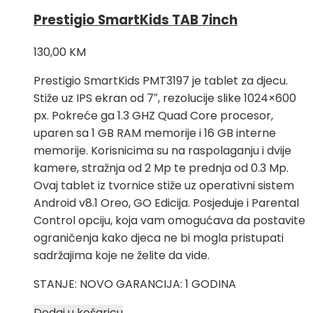
Prestigio SmartKids TAB 7inch
130,00
KM
Prestigio SmartKids PMT3197 je tablet za djecu.
Stiže uz IPS ekran od 7″, rezolucije slike 1024×600
px. Pokreće ga 1.3 GHZ Quad Core procesor,
uparen sa 1 GB RAM memorije i 16 GB interne
memorije. Korisnicima su na raspolaganju i dvije
kamere, stražnja od 2 Mp te prednja od 0.3 Mp.
Ovaj tablet iz tvornice stiže uz operativni sistem
Android v8.1 Oreo, GO Edicija. Posjeduje i Parental
Control opciju, koja vam omogućava da postavite
ograničenja kako djeca ne bi mogla pristupati
sadržajima koje ne želite da vide.
STANJE: NOVO GARANCIJA: 1 GODINA
Dodaj u košaricu