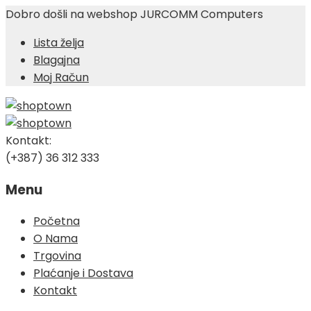
Dobro došli na webshop JURCOMM Computers
Lista želja
Blagajna
Moj Račun
Kontakt:
(+387) 36 312 333
Menu
Skip
Početna
to
O Nama
content
Trgovina
Plaćanje i Dostava
Kontakt