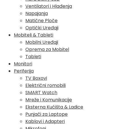
Ventilatori i Hlađenja
Napajanja
Matične Ploče
Optički Uređaji
Mobiteli & Tableti
Mobilni Uređaji
Oprema za Mobitel
Tableti
Monitori
Periferija
TV Boxovi
Električni romobili
SMART Watch
Mreže i Komunikacije
Eksterna Kućišta & Ladice
Punjači za Laptope
Kablovi i Adapteri
Mikrofoni