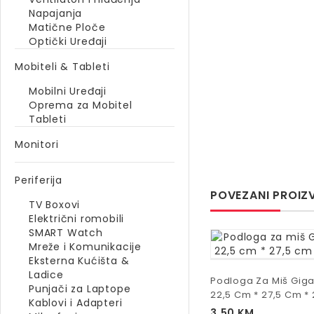
Napajanja
Matične Ploče
Optički Uređaji
Mobiteli & Tableti
Mobilni Uređaji
Oprema za Mobitel
Tableti
Monitori
Periferija
POVEZANI PROIZ
TV Boxovi
Električni romobili
SMART Watch
Mreže i Komunikacije
Eksterna Kućišta &
Ladice
Podloga Za Miš Gig
Punjači za Laptope
22,5 Cm * 27,5 Cm *
Kablovi i Adapteri
3,50
KM