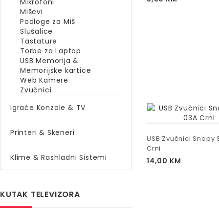
Mikrofoni
Miševi
Podloge za Miš
Slušalice
Tastature
Torbe za Laptop
USB Memorija &
Memorijske kartice
Web Kamere
Zvučnici
Igraće Konzole & TV
Printeri & Skeneri
USB Zvučnici Snopy
Crni
Klime & Rashladni Sistemi
14,00
KM
KUTAK TELEVIZORA