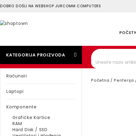
DOBRO DOŠLI NA WEBSHOP JURCOMM COMPUTERS
POČET
KATEGORIJA PROIZVODA
Računari
Početna
/
Periferija
Laptopi
Komponente
Grafičke Kartice
RAM
Hard Disk / SSD
Ventilatori i Hlađenja