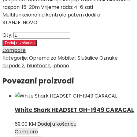
raspon: 15-20m Vrijeme rada: 4-6 sati
Multifunkcionalna kontrola putem dodira
STANJE: NOVO
Qty:
Dodaj u košaricu
Compare
Kategorije:
Oprema za Mobitel
,
Slušalice
Oznake:
airpods 2
,
bluetooth
,
iphone
Povezani proizvodi
White Shark HEADSET GH-1949 CARACAL
69,00
KM
Dodaj u košaricu
Compare