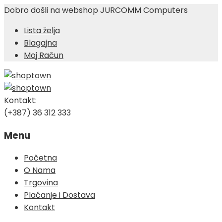
Dobro došli na webshop JURCOMM Computers
Lista želja
Blagajna
Moj Račun
Kontakt:
(+387) 36 312 333
Menu
Skip
Početna
to
O Nama
content
Trgovina
Plaćanje i Dostava
Kontakt