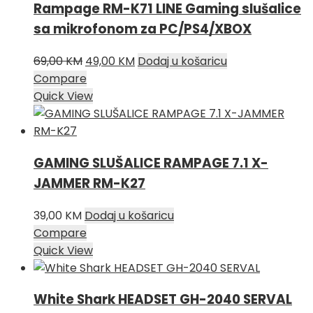
Rampage RM-K71 LINE Gaming slušalice
sa mikrofonom za PC/PS4/XBOX
Izvorna
Trenutna
69,00
KM
49,00
KM
Dodaj u košaricu
cijena
cijena
Compare
bila
je:
Quick View
je:
49,00 KM.
69,00 KM.
GAMING SLUŠALICE RAMPAGE 7.1 X-
JAMMER RM-K27
39,00
KM
Dodaj u košaricu
Compare
Quick View
White Shark HEADSET GH-2040 SERVAL