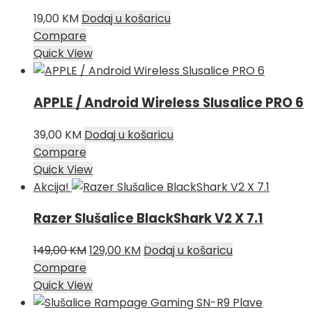
19,00
KM
Dodaj u košaricu
Compare
Quick View
APPLE / Android Wireless Slusalice PRO 6
39,00
KM
Dodaj u košaricu
Compare
Quick View
Akcija!
Razer Slušalice BlackShark V2 X 7.1
Izvorna
Trenutna
149,00
KM
129,00
KM
Dodaj u košaricu
cijena
cijena
Compare
bila
je:
Quick View
je:
129,00 KM.