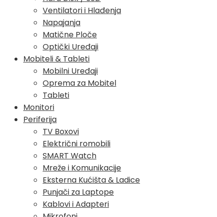
Ventilatori i Hlađenja
Napajanja
Matične Ploče
Optički Uređaji
Mobiteli & Tableti
Mobilni Uređaji
Oprema za Mobitel
Tableti
Monitori
Periferija
TV Boxovi
Električni romobili
SMART Watch
Mreže i Komunikacije
Eksterna Kućišta & Ladice
Punjači za Laptope
Kablovi i Adapteri
Mikrofoni