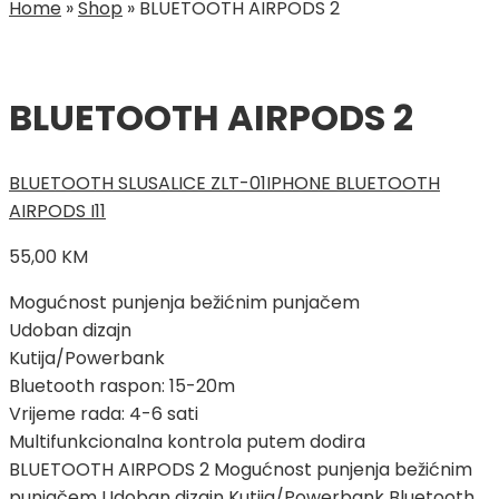
Home
»
Shop
»
BLUETOOTH AIRPODS 2
BLUETOOTH AIRPODS 2
BLUETOOTH SLUSALICE ZLT-01
IPHONE BLUETOOTH
AIRPODS I11
55,00
KM
Mogućnost punjenja bežićnim punjačem
Udoban dizajn
Kutija/Powerbank
Bluetooth raspon: 15-20m
Vrijeme rada: 4-6 sati
Multifunkcionalna kontrola putem dodira
BLUETOOTH AIRPODS 2 Mogućnost punjenja bežićnim
punjačem Udoban dizajn Kutija/Powerbank Bluetooth