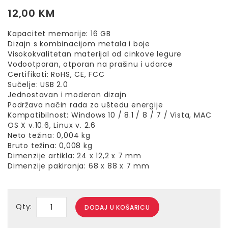
12,00
KM
Kapacitet memorije: 16 GB
Dizajn s kombinacijom metala i boje
Visokokvalitetan materijal od cinkove legure
Vodootporan, otporan na prašinu i udarce
Certifikati: RoHS, CE, FCC
Sučelje: USB 2.0
Jednostavan i moderan dizajn
Podržava način rada za uštedu energije
Kompatibilnost: Windows 10 / 8.1 / 8 / 7 / Vista, MAC
OS X v.10.6, Linux v. 2.6
Neto težina: 0,004 kg
Bruto težina: 0,008 kg
Dimenzije artikla: 24 x 12,2 x 7 mm
Dimenzije pakiranja: 68 x 88 x 7 mm
Qty:
DODAJ U KOŠARICU