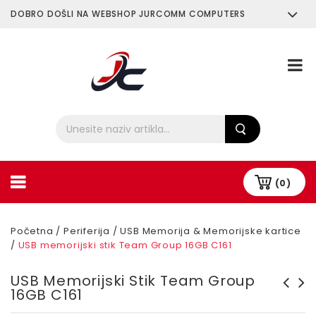
DOBRO DOŠLI NA WEBSHOP JURCOMM COMPUTERS
O Nama
Plaćanje i Dostava
(0)
Početna
/
Periferija
/
USB Memorija & Memorijske kartice
/
USB memorijski stik Team Group 16GB C161
USB Memorijski Stik Team Group
16GB C161
USB memorijski stik Team
USB memorijski stik Team
Group 32GB C153
Group 16GB C153