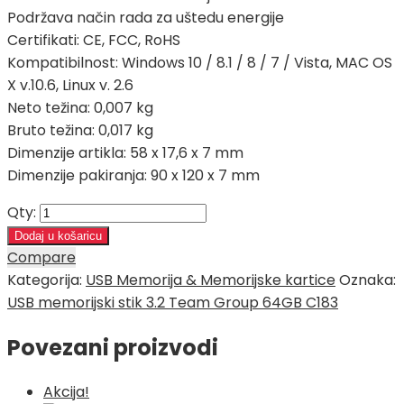
Podržava način rada za uštedu energije
Certifikati: CE, FCC, RoHS
Kompatibilnost: Windows 10 / 8.1 / 8 / 7 / Vista, MAC OS
X v.10.6, Linux v. 2.6
Neto težina: 0,007 kg
Bruto težina: 0,017 kg
Dimenzije artikla: 58 x 17,6 x 7 mm
Dimenzije pakiranja: 90 x 120 x 7 mm
Qty:
Dodaj u košaricu
Compare
Kategorija:
USB Memorija & Memorijske kartice
Oznaka:
USB memorijski stik 3.2 Team Group 64GB C183
Povezani proizvodi
Akcija!