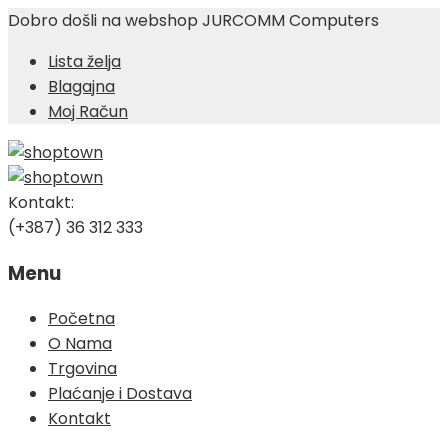
Dobro došli na webshop JURCOMM Computers
Lista želja
Blagajna
Moj Račun
Kontakt:
(+387) 36 312 333
Menu
Skip
Početna
to
O Nama
content
Trgovina
Plaćanje i Dostava
Kontakt