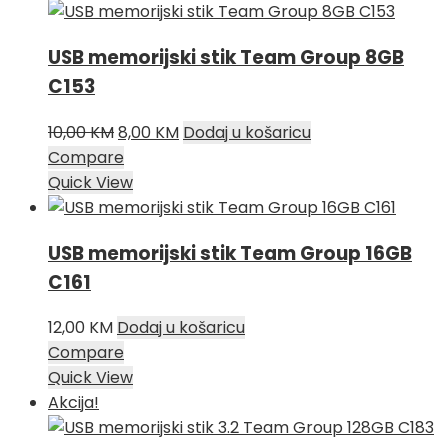
USB memorijski stik Team Group 8GB
C153
Izvorna
Trenutna
10,00
KM
8,00
KM
Dodaj u košaricu
cijena
cijena
Compare
bila
je:
Quick View
je:
8,00 KM.
10,00 KM.
USB memorijski stik Team Group 16GB
C161
12,00
KM
Dodaj u košaricu
Compare
Quick View
Akcija!