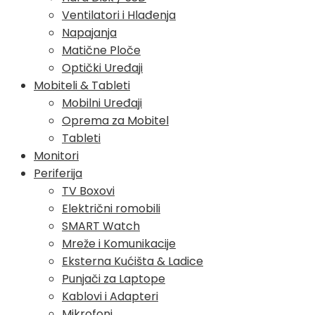
Ventilatori i Hlađenja
Napajanja
Matične Ploče
Optički Uređaji
Mobiteli & Tableti
Mobilni Uređaji
Oprema za Mobitel
Tableti
Monitori
Periferija
TV Boxovi
Električni romobili
SMART Watch
Mreže i Komunikacije
Eksterna Kućišta & Ladice
Punjači za Laptope
Kablovi i Adapteri
Mikrofoni