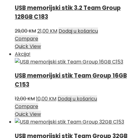
USB memorijski stik 3.2 Team Group
128GB C183
Izvorna
Trenutna
29,00
KM
21,00
KM
Dodaj u košaricu
cijena
cijena
Compare
bila
je:
Quick View
je:
21,00 KM.
Akcija!
29,00 KM.
USB memorijski stik Team Group 16GB
C153
Izvorna
Trenutna
12,00
KM
10,00
KM
Dodaj u košaricu
cijena
cijena
Compare
bila
je:
Quick View
je:
10,00 KM.
12,00 KM.
USB memorijski stik Team Group 32GB