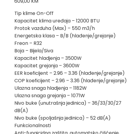
609,00
KM
Tip klime On-Off
Kapacitet klima uređaja – 12000 BTU
Protok vazduha (Max) – 550 m3/h
Energetska klasa – B/B (hlađenje/grejanje)
Freon – R32
Boja – Bijela/Siva
Kapacitet hladjenja – 3500W
Kapacitet grejanja – 3600W
EER koeficijent – 2.96 – 3.36 (hlađenje/grejanje)
COP koeficijent – 2.96 – 3.36 (hlađenje/grejanje)
Ulazna snaga hladjenja – 1182W
Ulazna snaga grejanja – 1071W
Nivo buke (unutrašnja jedinica) – 36/33/30/27
dB(A)
Nivo buke (spoljašnja jedinica) – 52 dB(A)
Funkcionalnosti
Anti-fungicidna zaštita, automatsko čišćenje,