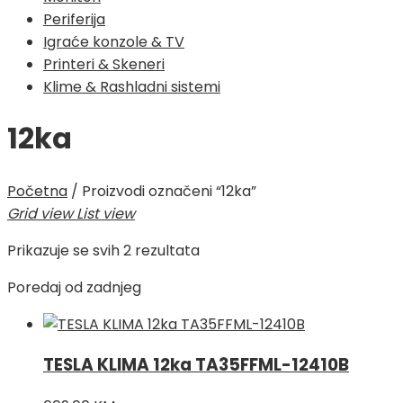
Periferija
Igraće konzole & TV
Printeri & Skeneri
Klime & Rashladni sistemi
12ka
Početna
/
Proizvodi označeni “12ka”
Grid view
List view
Poredano
Prikazuje se svih 2 rezultata
po
Poredaj od zadnjeg
najnovijem
TESLA KLIMA 12ka TA35FFML-12410B