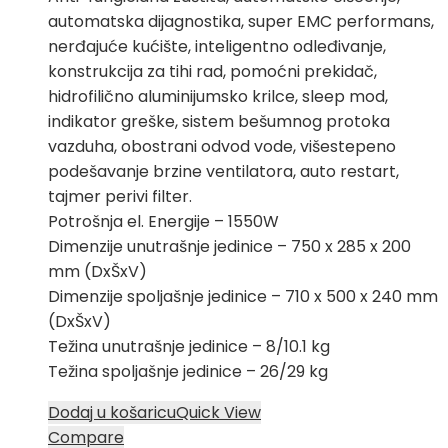
automatska dijagnostika, super EMC performans,
nerđajuće kućište, inteligentno odleđivanje,
konstrukcija za tihi rad, pomoćni prekidač,
hidrofilično aluminijumsko krilce, sleep mod,
indikator greške, sistem bešumnog protoka
vazduha, obostrani odvod vode, višestepeno
podešavanje brzine ventilatora, auto restart,
tajmer perivi filter.
Potrošnja el. Energije – 1550W
Dimenzije unutrašnje jedinice – 750 x 285 x 200
mm (DxŠxV)
Dimenzije spoljašnje jedinice – 710 x 500 x 240 mm
(DxŠxV)
Težina unutrašnje jedinice – 8/10.1 kg
Težina spoljašnje jedinice – 26/29 kg
Dodaj u košaricu
Quick View
Compare