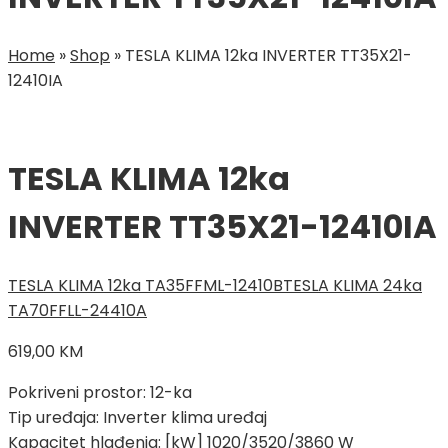
Home
»
Shop
»
TESLA KLIMA 12ka INVERTER TT35X21-
12410IA
TESLA KLIMA 12ka
INVERTER TT35X21-12410IA
TESLA KLIMA 12ka TA35FFML-12410B
TESLA KLIMA 24ka
TA70FFLL-24410A
619,00
KM
Pokriveni prostor: 12-ka
Tip uređaja: Inverter klima uređaj
Kapacitet hlađenja: [kW] 1020/3520/3860 W