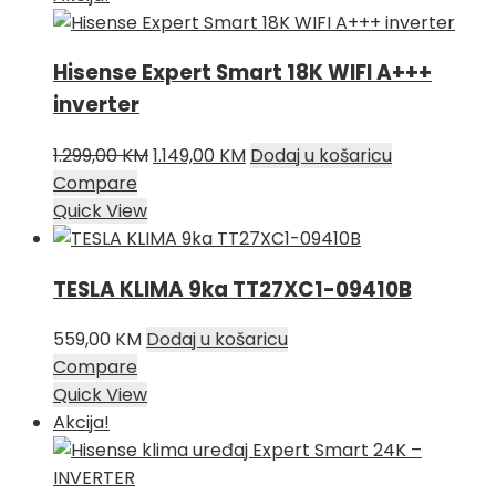
279,00 KM.
Hisense Expert Smart 18K WIFI A+++
inverter
Izvorna
Trenutna
1.299,00
KM
1.149,00
KM
Dodaj u košaricu
cijena
cijena
Compare
bila
je:
Quick View
je:
1.149,00 KM.
1.299,00 KM.
TESLA KLIMA 9ka TT27XC1-09410B
559,00
KM
Dodaj u košaricu
Compare
Quick View
Akcija!