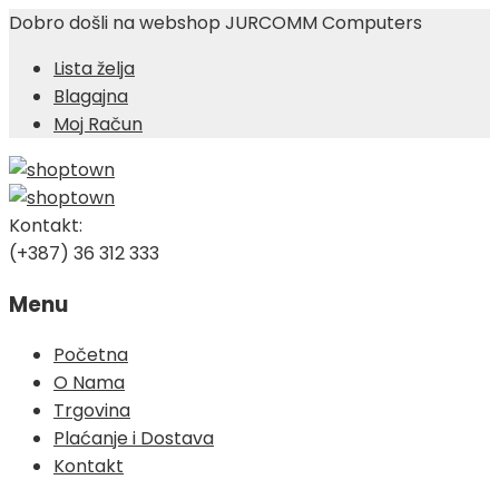
Dobro došli na webshop JURCOMM Computers
Lista želja
Blagajna
Moj Račun
Kontakt:
(+387) 36 312 333
Menu
Skip
Početna
to
O Nama
content
Trgovina
Plaćanje i Dostava
Kontakt