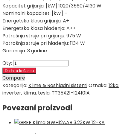
Kapacitet grijanja: [kW] 1020/3560/4130 W
Nominalni kapacitet: [kW] –
Energetska klasa grijanja: A+
Energetska klasa hlađenja: A++
Potrošnja struje pri grijanju: 975 W
Potrošnja struje pri hlađenju: 1134 W
Garancija: 3 godine
Qty:
Dodaj u košaricu
Compare
Kategorija:
Klime & Rashladni sistemi
Oznaka:
12ka
,
inverter
,
klima
,
tesla
,
TT35X21-12410IA
Povezani proizvodi