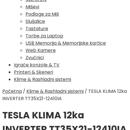
Miševi
Podloge za Miš
Slušalice
Tastature
Torbe za Laptop
USB Memorija & Memorijske kartice
Web Kamere
Zvučnici
Igraće konzole & TV
Printeri & Skeneri
Klime & Rashladni sistemi
Početna
/
Klime & Rashladni sistemi
/
TESLA KLIMA 12ka
INVERTER TT35X21-12410IA
TESLA KLIMA 12ka
INVERTER TT35X21-12410IA