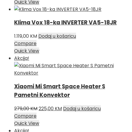
Quick View
Klima Vox 18-ka INVERTER VA5-18JR
1.119,00
KM
Dodaj u košaricu
Compare
Quick View
Akcija!
Xiaomi Mi Smart Space Heater S
Pametni Konvektor
Izvorna
Trenutna
279,00
KM
225,00
KM
Dodaj u košaricu
cijena
cijena
Compare
bila
je:
Quick View
je:
225,00 KM.
Akcija!