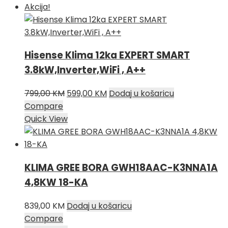
Akcija!
Hisense Klima 12ka EXPERT SMART
3.8kW,Inverter,WiFi , A++
Izvorna
Trenutna
799,00
KM
599,00
KM
Dodaj u košaricu
cijena
cijena
Compare
bila
je:
Quick View
je:
599,00 KM.
799,00 KM.
KLIMA GREE BORA GWH18AAC-K3NNA1A
4,8KW 18-KA
839,00
KM
Dodaj u košaricu
Compare