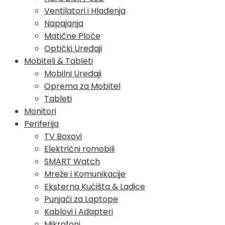
Ventilatori i Hlađenja
Napajanja
Matične Ploče
Optički Uređaji
Mobiteli & Tableti
Mobilni Uređaji
Oprema za Mobitel
Tableti
Monitori
Periferija
TV Boxovi
Električni romobili
SMART Watch
Mreže i Komunikacije
Eksterna Kućišta & Ladice
Punjači za Laptope
Kablovi i Adapteri
Mikrofoni