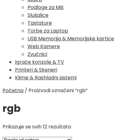
Podloge za Miš
Slušalice
Tastature
Torbe za Laptop
USB Memorija & Memorijske kartice
Web Kamere
Zvučnici
Igraće konzole & TV
Printeri & Skeneri
Klime & Rashladni sistemi
Početna
/
Proizvodi označeni “rgb”
rgb
Poredano
Prikazuje se svih 12 rezultata
po