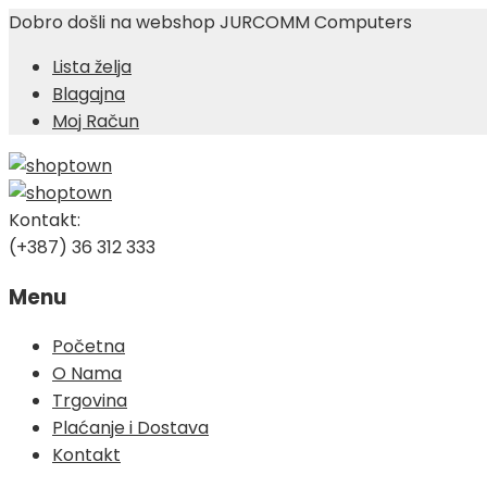
Dobro došli na webshop JURCOMM Computers
Lista želja
Blagajna
Moj Račun
Kontakt:
(+387) 36 312 333
Menu
Skip
Početna
to
O Nama
content
Trgovina
Plaćanje i Dostava
Kontakt