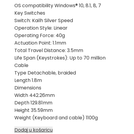
OS compatibility Windows® 10, 8.1, 8, 7
Key Switches
Switch: Kailh Silver Speed
Operation Style: Linear
Operating Force: 40g
Actuation Point: 1.1mm
Total Travel Distance: 3.5mm
Life Span (Keystrokes): Up to 70 million
Cable
Type Detachable, braided
Length 1.8m
Dimensions
Width 442.26mm
Depth 129.81mm
Height 35.59mm
Weight (Keyboard and cable) 1100g
Dodaj u košaricu