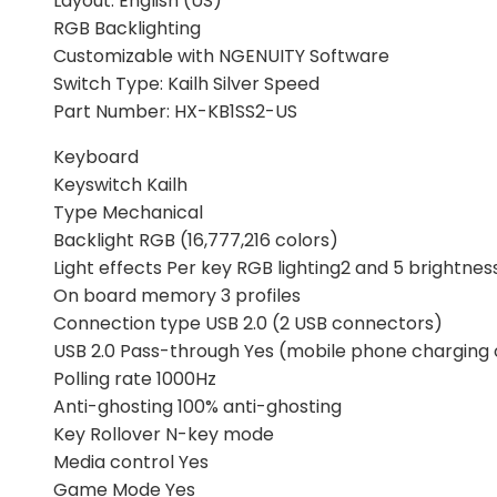
Layout: English (US)
RGB Backlighting
Customizable with NGENUITY Software
Switch Type: Kailh Silver Speed
Part Number: HX-KB1SS2-US
Keyboard
Keyswitch Kailh
Type Mechanical
Backlight RGB (16,777,216 colors)
Light effects Per key RGB lighting2 and 5 brightness
On board memory 3 profiles
Connection type USB 2.0 (2 USB connectors)
USB 2.0 Pass-through Yes (mobile phone charging 
Polling rate 1000Hz
Anti-ghosting 100% anti-ghosting
Key Rollover N-key mode
Media control Yes
Game Mode Yes