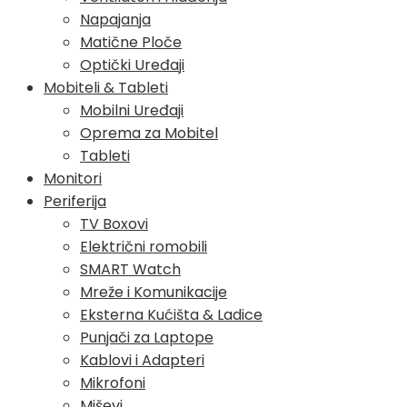
Napajanja
Matične Ploče
Optički Uređaji
Mobiteli & Tableti
Mobilni Uređaji
Oprema za Mobitel
Tableti
Monitori
Periferija
TV Boxovi
Električni romobili
SMART Watch
Mreže i Komunikacije
Eksterna Kućišta & Ladice
Punjači za Laptope
Kablovi i Adapteri
Mikrofoni
Miševi