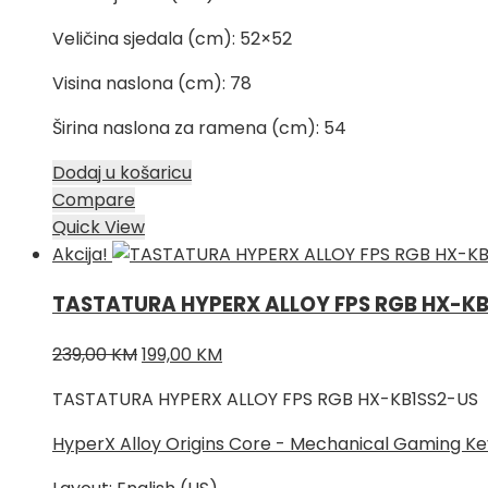
Veličina sjedala (cm): 52×52
Visina naslona (cm): 78
Širina naslona za ramena (cm): 54
Dodaj u košaricu
Compare
Quick View
Akcija!
TASTATURA HYPERX ALLOY FPS RGB HX-KB
Izvorna
Trenutna
239,00
KM
199,00
KM
cijena
cijena
TASTATURA HYPERX ALLOY FPS RGB HX-KB1SS2-US
bila
je:
je:
199,00 KM.
HyperX Alloy Origins Core - Mechanical Gaming K
239,00 KM.