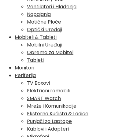
Ventilatori i Hlađenja
Napajanja
Matične Ploče
Optički Uređaji
Mobiteli & Tableti
Mobilni Uređaji
Oprema za Mobitel
Tableti
Monitori
Periferija
TV Boxovi
Električni romobili
SMART Watch
Mreže i Komunikacije
Eksterna Kućišta & Ladice
Punjači za Laptope
Kablovi i Adapteri
Mikrofoni