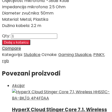
Osjetljivost mikrofona: -38dB ±3dB
Impedancija mikrofona: 2.5 Ohm
Diameter zvučnika: 50mm
Material: Metal, Plastika
Dužina kabela: 2.2 m
Qty:
Dodaj u košaricu
Compare
Kategorija:
Slušalice
Oznake:
Gaming Slusalice
,
PINKY
,
rgb
Povezani proizvodi
Akcija!
HyperX Cloud Stinger Core 7.1, Wireless