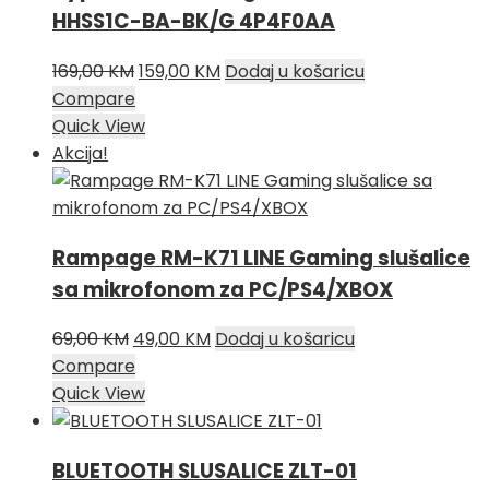
HHSS1C-BA-BK/G 4P4F0AA
Izvorna
Trenutna
169,00
KM
159,00
KM
Dodaj u košaricu
cijena
cijena
Compare
bila
je:
Quick View
je:
159,00 KM.
Akcija!
169,00 KM.
Rampage RM-K71 LINE Gaming slušalice
sa mikrofonom za PC/PS4/XBOX
Izvorna
Trenutna
69,00
KM
49,00
KM
Dodaj u košaricu
cijena
cijena
Compare
bila
je:
Quick View
je:
49,00 KM.
69,00 KM.
BLUETOOTH SLUSALICE ZLT-01