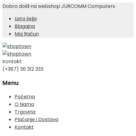
Dobro došli na webshop JURCOMM Computers
Lista želja
Blagajna
Moj Račun
Kontakt:
(+387) 36 312 333
Menu
Skip
Početna
to
O Nama
content
Trgovina
Plaćanje i Dostava
Kontakt