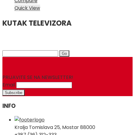
cijena
cijena
Compare
bila
je:
Quick View
je:
29,00 KM.
KUTAK TELEVIZORA
35,00 KM.
Search
for:
PRIJAVITE SE NA NEWSLETTER!
Email
INFO
Kralja Tomislava 25, Mostar 88000
+387 (36) 312-333