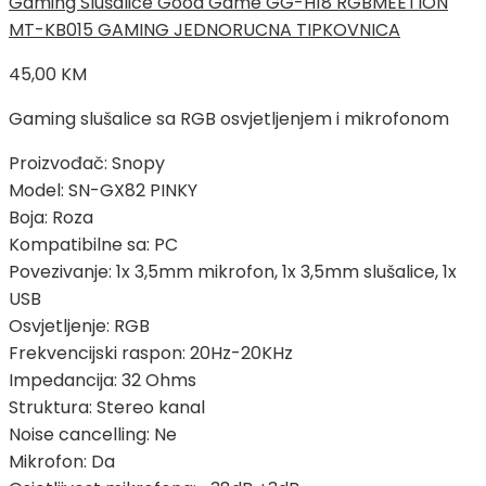
Gaming Slušalice Good Game GG-H18 RGB
MEETION
MT-KB015 GAMING JEDNORUCNA TIPKOVNICA
45,00
KM
Gaming slušalice sa RGB osvjetljenjem i mikrofonom
Proizvođač: Snopy
Model: SN-GX82 PINKY
Boja: Roza
Kompatibilne sa: PC
Povezivanje: 1x 3,5mm mikrofon, 1x 3,5mm slušalice, 1x
USB
Osvjetljenje: RGB
Frekvencijski raspon: 20Hz-20KHz
Impedancija: 32 Ohms
Struktura: Stereo kanal
Noise cancelling: Ne
Mikrofon: Da