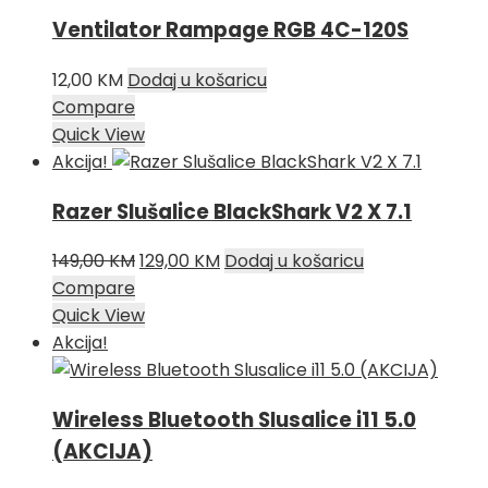
Ventilator Rampage RGB 4C-120S
12,00
KM
Dodaj u košaricu
Compare
Quick View
Akcija!
Razer Slušalice BlackShark V2 X 7.1
Izvorna
Trenutna
149,00
KM
129,00
KM
Dodaj u košaricu
cijena
cijena
Compare
bila
je:
Quick View
je:
129,00 KM.
Akcija!
149,00 KM.
Wireless Bluetooth Slusalice i11 5.0
(AKCIJA)