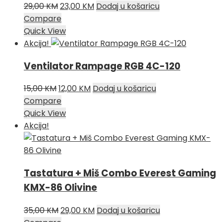
Izvorna
Trenutna
29,00
KM
23,00
KM
Dodaj u košaricu
cijena
cijena
Compare
bila
je:
Quick View
je:
23,00 KM.
Akcija!
29,00 KM.
Ventilator Rampage RGB 4C-120
Izvorna
Trenutna
15,00
KM
12,00
KM
Dodaj u košaricu
cijena
cijena
Compare
bila
je:
Quick View
je:
12,00 KM.
Akcija!
15,00 KM.
Tastatura + Miš Combo Everest Gaming
KMX-86 Olivine
Izvorna
Trenutna
35,00
KM
29,00
KM
Dodaj u košaricu