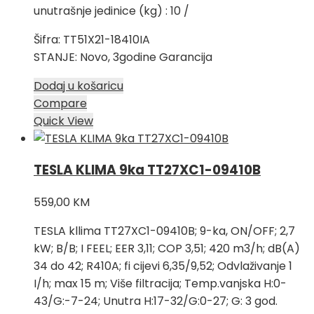
unutrašnje jedinice (kg) : 10 /
Šifra: TT51X21-18410IA
STANJE: Novo, 3godine Garancija
Dodaj u košaricu
Compare
Quick View
TESLA KLIMA 9ka TT27XC1-09410B
559,00
KM
TESLA kllima TT27XC1-09410B; 9-ka, ON/OFF; 2,7
kW; B/B; I FEEL; EER 3,11; COP 3,51; 420 m3/h; dB(A)
34 do 42; R410A; fi cijevi 6,35/9,52; Odvlaživanje 1
I/h; max 15 m; Više filtracija; Temp.vanjska H:0-
43/G:-7-24; Unutra H:17-32/G:0-27; G: 3 god.