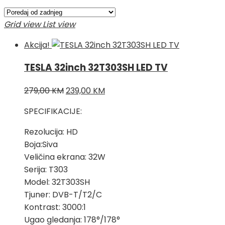
po
najnovijem
Grid view
List view
Akcija!
TESLA 32inch 32T303SH LED TV
Izvorna
Trenutna
279,00
KM
239,00
KM
cijena
cijena
SPECIFIKACIJE:
bila
je:
je:
239,00 KM.
Rezolucija: HD
279,00 KM.
Boja:Siva
Veličina ekrana: 32W
Serija: T303
Model: 32T303SH
Tjuner: DVB-T/T2/C
Kontrast: 3000:1
Ugao gledanja: 178°/178°