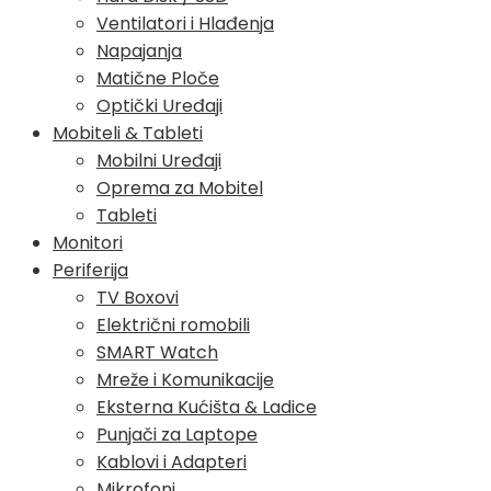
Ventilatori i Hlađenja
Napajanja
Matične Ploče
Optički Uređaji
Mobiteli & Tableti
Mobilni Uređaji
Oprema za Mobitel
Tableti
Monitori
Periferija
TV Boxovi
Električni romobili
SMART Watch
Mreže i Komunikacije
Eksterna Kućišta & Ladice
Punjači za Laptope
Kablovi i Adapteri
Mikrofoni