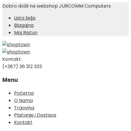
Dobro došli na webshop JURCOMM Computers
Lista želja
Blagajna
Moj Račun
Kontakt:
(+387) 36 312 333
Menu
Skip
Početna
to
O Nama
content
Trgovina
Plaćanje i Dostava
Kontakt