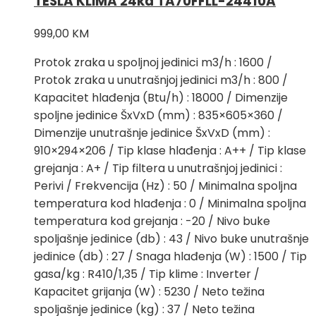
TESLA KLIMA 24ka TA70FFLL-24410A
999,00
KM
Protok zraka u spoljnoj jedinici m3/h : 1600 /
Protok zraka u unutrašnjoj jedinici m3/h : 800 /
Kapacitet hlađenja (Btu/h) : 18000 / Dimenzije
spoljne jedinice ŠxVxD (mm) : 835×605×360 /
Dimenzije unutrašnje jedinice ŠxVxD (mm) :
910×294×206 / Tip klase hlađenja : A++ / Tip klase
grejanja : A+ / Tip filtera u unutrašnjoj jedinici :
Perivi / Frekvencija (Hz) : 50 / Minimalna spoljna
temperatura kod hlađenja : 0 / Minimalna spoljna
temperatura kod grejanja : -20 / Nivo buke
spoljašnje jedinice (db) : 43 / Nivo buke unutrašnje
jedinice (db) : 27 / Snaga hlađenja (W) : 1500 / Tip
gasa/kg : R410/1,35 / Tip klime : Inverter /
Kapacitet grijanja (W) : 5230 / Neto težina
spoljašnje jedinice (kg) : 37 / Neto težina