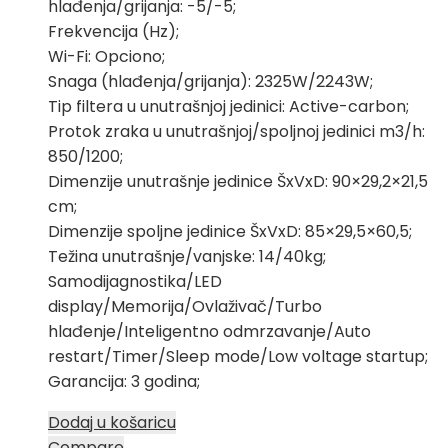
hlađenja/grijanja: -5/-5;
Frekvencija (Hz);
Wi-Fi: Opciono;
Snaga (hlađenja/grijanja): 2325W/2243W;
Tip filtera u unutrašnjoj jedinici: Active-carbon;
Protok zraka u unutrašnjoj/spoljnoj jedinici m3/h:
850/1200;
Dimenzije unutrašnje jedinice ŠxVxD: 90×29,2×21,5
cm;
Dimenzije spoljne jedinice ŠxVxD: 85×29,5×60,5;
Težina unutrašnje/vanjske: 14/40kg;
Samodijagnostika/LED
display/Memorija/Ovlaživač/Turbo
hlađenje/Inteligentno odmrzavanje/Auto
restart/Timer/Sleep mode/Low voltage startup;
Garancija: 3 godina;
Dodaj u košaricu
Compare