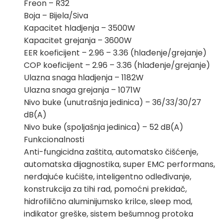
Freon – R32
Boja – Bijela/Siva
Kapacitet hladjenja – 3500W
Kapacitet grejanja – 3600W
EER koeficijent – 2.96 – 3.36 (hlađenje/grejanje)
COP koeficijent – 2.96 – 3.36 (hlađenje/grejanje)
Ulazna snaga hladjenja – 1182W
Ulazna snaga grejanja – 1071W
Nivo buke (unutrašnja jedinica) – 36/33/30/27
dB(A)
Nivo buke (spoljašnja jedinica) – 52 dB(A)
Funkcionalnosti
Anti-fungicidna zaštita, automatsko čišćenje,
automatska dijagnostika, super EMC performans,
nerđajuće kućište, inteligentno odleđivanje,
konstrukcija za tihi rad, pomoćni prekidač,
hidrofilično aluminijumsko krilce, sleep mod,
indikator greške, sistem bešumnog protoka