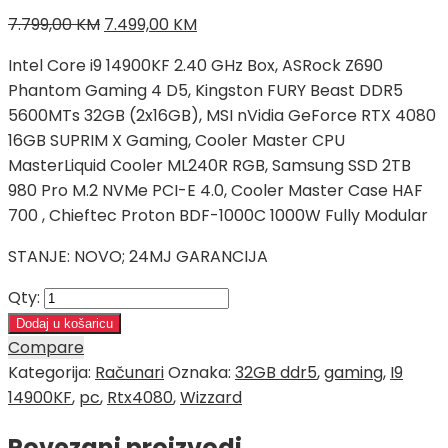
Izvorna
Trenutna
7.799,00
KM
7.499,00
KM
cijena
cijena
Intel Core i9 14900KF 2.40 GHz Box, ASRock Z690
bila
je:
Phantom Gaming 4 D5, Kingston FURY Beast DDR5
je:
7.499,00 KM.
5600MTs 32GB (2x16GB), MSI nVidia GeForce RTX 4080
7.799,00 KM.
16GB SUPRIM X Gaming, Cooler Master CPU
MasterLiquid Cooler ML240R RGB, Samsung SSD 2TB
980 Pro M.2 NVMe PCI-E 4.0, Cooler Master Case HAF
700 , Chieftec Proton BDF-1000C 1000W Fully Modular
STANJE: NOVO; 24MJ GARANCIJA
Qty:
Dodaj u košaricu
Compare
Kategorija:
Računari
Oznaka:
32GB ddr5
,
gaming
,
I9
14900KF
,
pc
,
Rtx4080
,
Wizzard
Povezani proizvodi