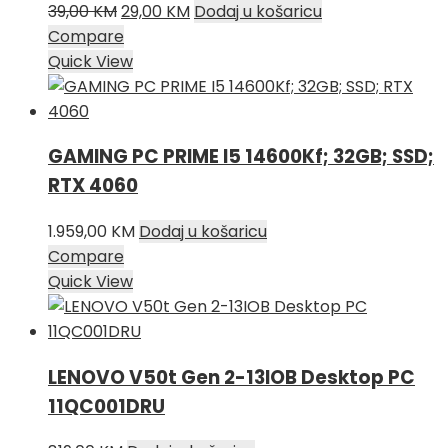
Izvorna
Trenutna
39,00
KM
29,00
KM
Dodaj u košaricu
cijena
cijena
Compare
bila
je:
Quick View
je:
29,00 KM.
39,00 KM.
GAMING PC PRIME I5 14600Kf; 32GB; SSD;
RTX 4060
1.959,00
KM
Dodaj u košaricu
Compare
Quick View
LENOVO V50t Gen 2-13IOB Desktop PC
11QC001DRU