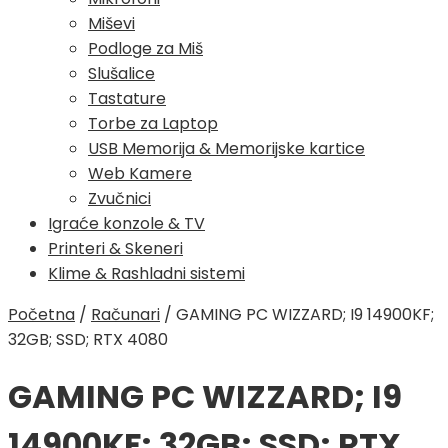
Miševi
Podloge za Miš
Slušalice
Tastature
Torbe za Laptop
USB Memorija & Memorijske kartice
Web Kamere
Zvučnici
Igraće konzole & TV
Printeri & Skeneri
Klime & Rashladni sistemi
Početna
/
Računari
/
GAMING PC WIZZARD; I9 14900KF;
32GB; SSD; RTX 4080
GAMING PC WIZZARD; I9
14900KF; 32GB; SSD; RTX