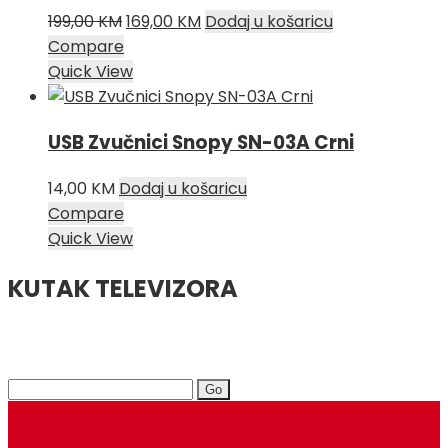
Izvorna
Trenutna
199,00
KM
169,00
KM
Dodaj u košaricu
cijena
cijena
Compare
bila
je:
Quick View
je:
169,00 KM.
199,00 KM.
USB Zvučnici Snopy SN-03A Crni
14,00
KM
Dodaj u košaricu
Compare
Quick View
KUTAK TELEVIZORA
Search
for: