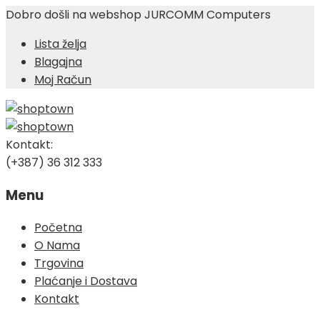
Dobro došli na webshop JURCOMM Computers
Lista želja
Blagajna
Moj Račun
Kontakt:
(+387) 36 312 333
Menu
Skip
Početna
to
O Nama
content
Trgovina
Plaćanje i Dostava
Kontakt