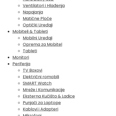
Ventilatori i Hlađenja
Napajanja
Matične Ploče
Optički Uređaji
Mobiteli & Tableti
Mobilni Uređaji
Oprema za Mobitel
Tableti
Monitori
Periferija
TV Boxovi
Električni romobili
SMART Watch
Mreže i Komunikacije
Eksterna Kućišta & Ladice
Punjači za Laptope
Kablovi i Adapteri
Mikrofoni