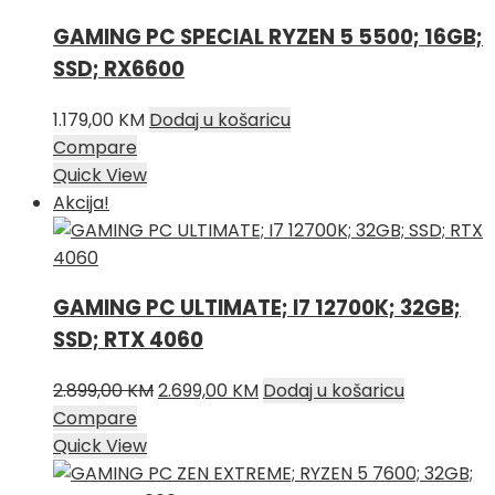
GAMING PC SPECIAL RYZEN 5 5500; 16GB;
SSD; RX6600
1.179,00
KM
Dodaj u košaricu
Compare
Quick View
Akcija!
GAMING PC ULTIMATE; I7 12700K; 32GB;
SSD; RTX 4060
Izvorna
Trenutna
2.899,00
KM
2.699,00
KM
Dodaj u košaricu
cijena
cijena
Compare
bila
je:
Quick View
je:
2.699,00 KM.