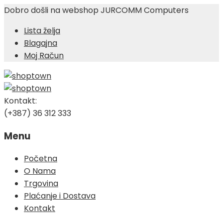
Dobro došli na webshop JURCOMM Computers
Lista želja
Blagajna
Moj Račun
Kontakt:
(+387) 36 312 333
Menu
Skip
Početna
to
O Nama
content
Trgovina
Plaćanje i Dostava
Kontakt