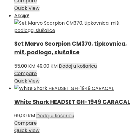
Compare
Quick View
Akcija!
Set Marvo Scorpion CM370, tipkovnica,
miš, podloga, slušalice
Izvorna
Trenutna
55,00
KM
49,00
KM
Dodaj u košaricu
cijena
cijena
Compare
bila
je:
Quick View
je:
49,00 KM.
55,00 KM.
White Shark HEADSET GH-1949 CARACAL
69,00
KM
Dodaj u košaricu
Compare
Quick View