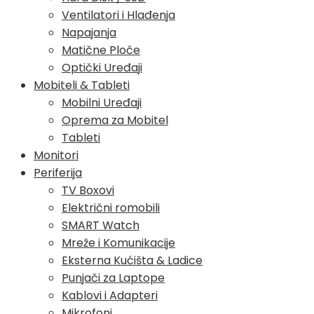
Ventilatori i Hlađenja
Napajanja
Matične Ploče
Optički Uređaji
Mobiteli & Tableti
Mobilni Uređaji
Oprema za Mobitel
Tableti
Monitori
Periferija
TV Boxovi
Električni romobili
SMART Watch
Mreže i Komunikacije
Eksterna Kućišta & Ladice
Punjači za Laptope
Kablovi i Adapteri
Mikrofoni