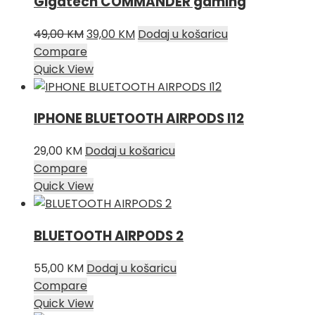
Gigatech COMMANDER gaming
Izvorna
Trenutna
49,00
KM
39,00
KM
Dodaj u košaricu
cijena
cijena
Compare
bila
je:
Quick View
je:
39,00 KM.
49,00 KM.
IPHONE BLUETOOTH AIRPODS I12
29,00
KM
Dodaj u košaricu
Compare
Quick View
BLUETOOTH AIRPODS 2
55,00
KM
Dodaj u košaricu
Compare
Quick View