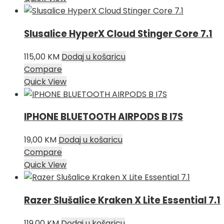
je:
49,00 KM.
55,00 KM.
Slusalice HyperX Cloud Stinger Core 7.1
115,00
KM
Dodaj u košaricu
Compare
Quick View
IPHONE BLUETOOTH AIRPODS B I7S
19,00
KM
Dodaj u košaricu
Compare
Quick View
Razer Slušalice Kraken X Lite Essential 7.1
119,00
KM
Dodaj u košaricu