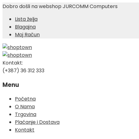
Dobro došli na webshop JURCOMM Computers
Lista želja
Blagajna
Moj Račun
Kontakt:
(+387) 36 312 333
Menu
Skip
Početna
to
O Nama
content
Trgovina
Plaćanje i Dostava
Kontakt