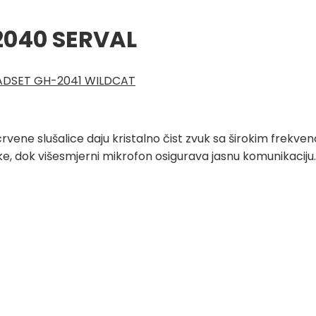
2040 SERVAL
EADSET GH-2041 WILDCAT
rvene slušalice daju kristalno čist zvuk sa širokim frekve
e, dok višesmjerni mikrofon osigurava jasnu komunikaciju.