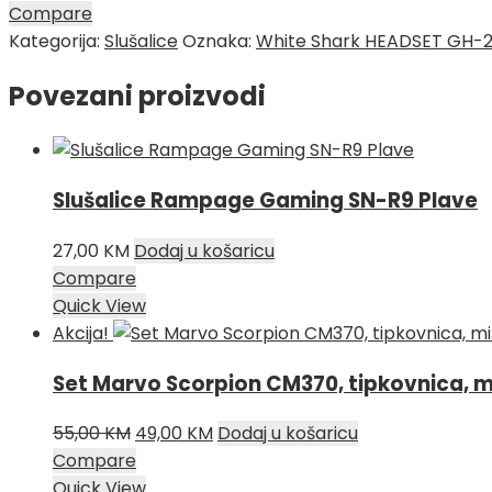
Compare
Kategorija:
Slušalice
Oznaka:
White Shark HEADSET GH-
Povezani proizvodi
Slušalice Rampage Gaming SN-R9 Plave
27,00
KM
Dodaj u košaricu
Compare
Quick View
Akcija!
Set Marvo Scorpion CM370, tipkovnica, mi
Izvorna
Trenutna
55,00
KM
49,00
KM
Dodaj u košaricu
cijena
cijena
Compare
bila
je:
Quick View