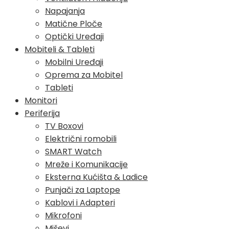
Napajanja
Matične Ploče
Optički Uređaji
Mobiteli & Tableti
Mobilni Uređaji
Oprema za Mobitel
Tableti
Monitori
Periferija
TV Boxovi
Električni romobili
SMART Watch
Mreže i Komunikacije
Eksterna Kućišta & Ladice
Punjači za Laptope
Kablovi i Adapteri
Mikrofoni
Miševi