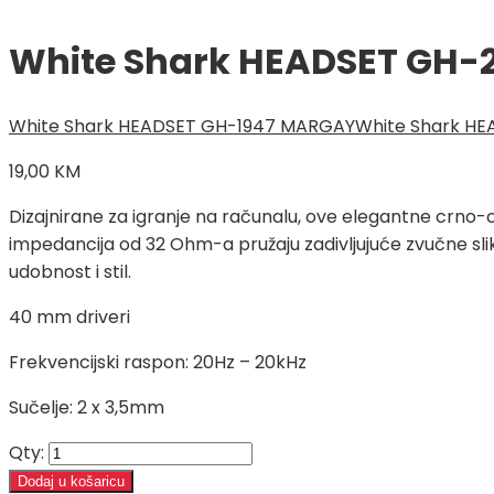
White Shark HEADSET GH-
White Shark HEADSET GH-1947 MARGAY
White Shark H
19,00
KM
Dizajnirane za igranje na računalu, ove elegantne crno-c
impedancija od 32 Ohm-a pružaju zadivljujuće zvučne slik
udobnost i stil.
40 mm driveri
Frekvencijski raspon: 20Hz – 20kHz
Sučelje: 2 x 3,5mm
Qty:
Dodaj u košaricu